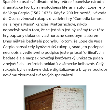
Španělsku psal své divadelní hry tvůrce španělské národní
dramatické tvorby a nejplodnější literární autor, Lope Félix
de Vega Carpio (1562-1635). Když o 200 let později vévoda
de Osuna věnoval rukopis divadelní hry "Comedia famosa
de la reyna Maria" kancléři Metternichovi, nikdo
nepochyboval o tom, že se jedná o jediný známý text této
hry, zapsaný dokonce vlastnoručně samotným autorem!
Dnes někteří badatelé pochybují o tom, že Lope de Vega
Carpio napsal celý kynžvartský rukopis, snad jen podepsal
něčí opis a vedle svého podpisu ještě připsal "orijinal". Jiní
badatelé ale naopak považují kynžvartský unikát za jeden
z největších literárních pokladů v zámecké knihovně. Celý
rukopis byl v nedávné době digitalizován a brzy se podrobí
novému zkoumání světových specialistů.