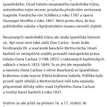
španělského. Osud tohoto neuznaného následníka trůnu,
uvězněného svým otcem, proslavila především veršovaná
tragédie Friedricha von Schillera z roku 1787 a opera
Giuseppe Verdiho z roku 1867. Není proto divu, že kus
pohřebního rubáše v kynžvartském muzeu nesměl chybět.
Neuznaných následníků trůnu ale znala španělská historie
víc. Byl mezi nimi také další Don Carlos - bratr krále
Ferdinanda VII. a současník kancléře Metternicha. Hnutí
karlistů se neúspěšně snažilo prosadit nástupnická práva
tohoto Dona Carlose (1788-1855) v takzvaných karlistických
válkách v letech 1833-1849. To se jim ale nepodařilo
a namísto Dona Carlose z větve Bourbonů se španělskou
královnou stala teprve tříletá královna Isabela. Politika byla
prostě opět silnější a Metternichovi měl tuto epizodu
připomínat dětský oděv snad čtyřletého Dona Carlose
a modrý baret karlistů z roku 1837.
Vraťme se ale ještě na přelom 16. a 17. století. Ve