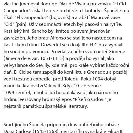
vlastně jmenoval Rodrigo Diaz de Vivar a přezdívku "El Cid
Campeador" získal teprve po bitvě u Llantady - Španělé mu
říkali "El Campeador" (bojovník) a arabští Maurové zase
"Cid" (pán). Už v sedmnácti letech byl pasován na rytíře.
Kastilský král Sancho byl krátce po svém jmenování
zavražděn. Jeho bratr Alfonso se stal jeho nástupcem na
kastilském trůnu. Dozvěděl se o loajalitě El Cida a vybavil
ho soudní pravomocí. Provdal za něho svou neteř Ximene
(Jimena de Vivar, 1051-1115) a později ho vyslal jako
velvyslance do Sevilly, kde měl pro krále vybírat každoroční
daň. El Cid se tam zapojil do konfliktu s Grenadou a později
vedl trestnou expedici proti Toledu. Roku 1094 dobyl
maurské království Valencii. Když 10. července
1099 zemřel, mnoho lidí ho oplakávalo jako národního
hrdinu. Veršovaný hrdinský epos "Píseň o Cidovi" je
nejstarší památkou španělské literatury.
Smrt jiného Španěla připomíná kus pohřebního rubáše
Dona Carlose (1545-1568), nejstaršího syna krále Filipa II.