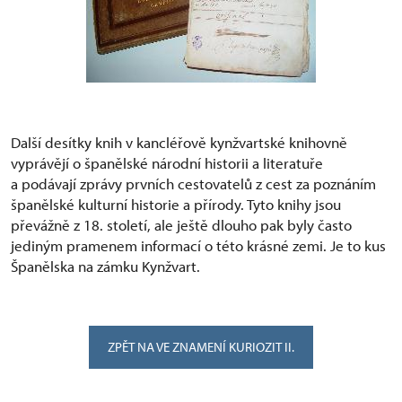
Další desítky knih v kancléřově kynžvartské knihovně
vyprávějí o španělské národní historii a literatuře
a podávají zprávy prvních cestovatelů z cest za poznáním
španělské kulturní historie a přírody. Tyto knihy jsou
převážně z 18. století, ale ještě dlouho pak byly často
jediným pramenem informací o této krásné zemi. Je to kus
Španělska na zámku Kynžvart.
ZPĚT NA VE ZNAMENÍ KURIOZIT II.