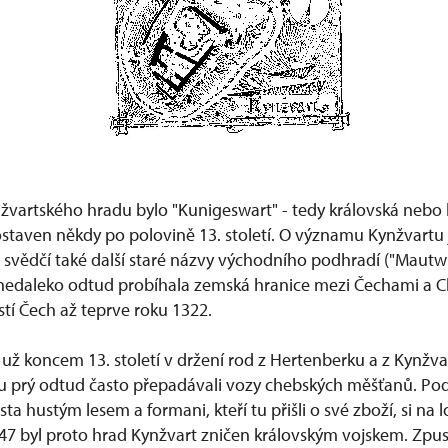
vartského hradu bylo "Kunigeswart" - tedy královská nebo 
postaven někdy po polovině 13. století. O významu Kynžvartu 
 svědčí také další staré názvy východního podhradí ("Mautw
nedaleko odtud probíhala zemská hranice mezi Čechami a C
stí Čech až teprve roku 1322.
už koncem 13. století v držení rod z Hertenberku a z Kynžvar
tu prý odtud často přepadávali vozy chebských měšťanů. P
ta hustým lesem a formani, kteří tu přišli o své zboží, si na 
347 byl proto hrad Kynžvart zničen královským vojskem. Zpust