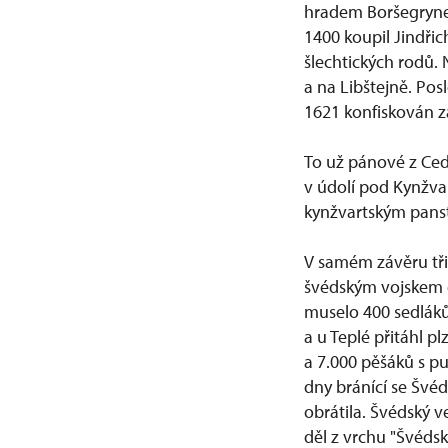
hradem Boršegrynem
1400 koupil Jindřich
šlechtických rodů.
a na Libštejně. Po
1621 konfiskován z
To už pánové z Ced
v údolí pod Kynžva
kynžvartským panst
V samém závěru tři
švédským vojskem o
muselo 400 sedláků
a u Teplé přitáhl p
a 7.000 pěšáků s p
dny bránící se Švéd
obrátila. Švédský v
děl z vrchu "Švédsk