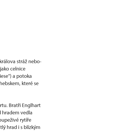
králova stráž nebo-
jako celnice
iese") a potoka
hebskem, které se
tu. Bratři Englhart
od hradem vedla
loupeživé rytíře
lý hrad i s blízkým