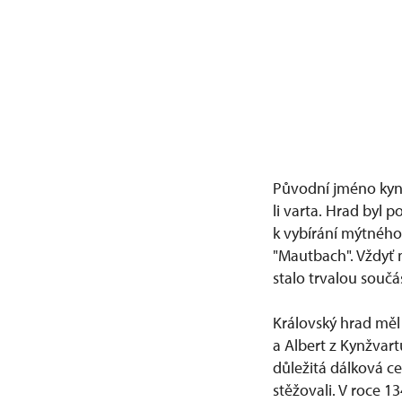
Původní jméno kynž
li varta. Hrad byl 
k vybírání mýtného
"Mautbach". Vždyť 
stalo trvalou součá
Královský hrad měl 
a Albert z Kynžvar
důležitá dálková ces
stěžovali. V roce 1