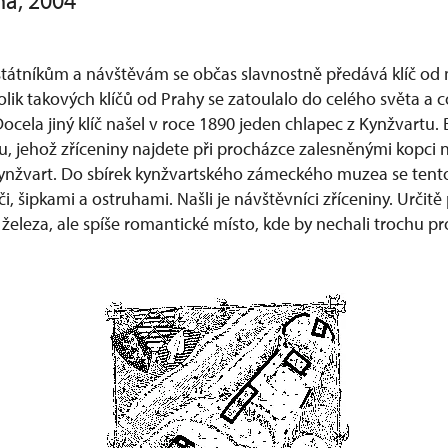
ha, 2004
tátníkům a návštěvám se občas slavnostně předává klíč od
olik takových klíčů od Prahy se zatoulalo do celého světa a co
ela jiný klíč našel v roce 1890 jeden chlapec z Kynžvartu. B
, jehož zříceniny najdete při procházce zalesněnými kopci n
ynžvart. Do sbírek kynžvartského zámeckého muzea se tento 
či, šipkami a ostruhami. Našli je návštěvníci zříceniny. Určitě
 železa, ale spíše romantické místo, kde by nechali trochu p