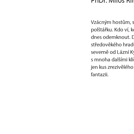
PhDr. Miloš Ří
Vzácným hostům, s
polštářku. Kdo ví, k
dnes odemknout. Doc
středověkého hradu
severně od Lázní K
s mnoha dalšími klí
jen kus zrezivělého
fantazii.