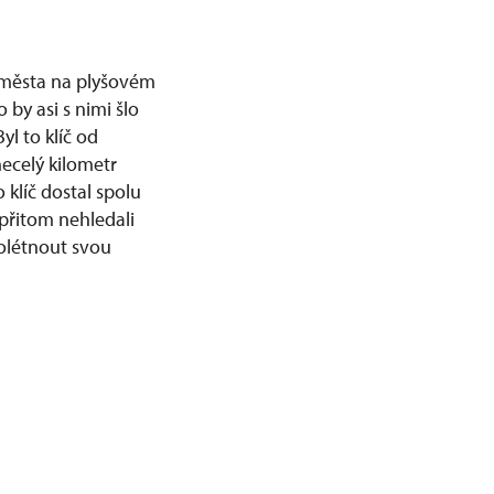
 města na plyšovém
 by asi s nimi šlo
yl to klíč od
ecelý kilometr
klíč dostal spolu
 přitom nehledali
rolétnout svou