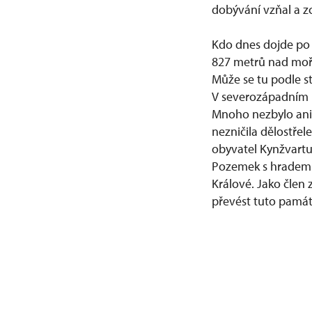
dobývání vzňal a zc
Kdo dnes dojde po ž
827 metrů nad moře
Může se tu podle st
V severozápadním r
Mnoho nezbylo ani z
nezničila dělostřel
obyvatel Kynžvartu 
Pozemek s hradem d
Králové. Jako člen
převést tuto památ