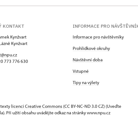
Ý KONTAKT
INFORMACE PRO NÁVŠTĚVNÍ
zámek Kynžvart
Informace pro návštěvníky
Lázně Kynžvart
Prohlídkové okruhy
t@npu.cz
Návštěvní doba
420 773 776 630
Vstupné
Tipy na výlety
 texty
licenci Creative Commons
(CC BY-NC-ND 3.0 CZ) (Uveďte
la). Při užití obsahu uvádějte odkaz na stránky www.npu.cz