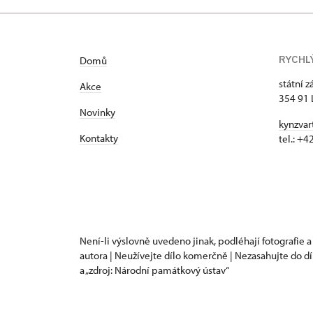
RYCHL
Domů
státní 
Akce
354 91 
Novinky
kynzvar
Kontakty
tel.: +
Není-li výslovně uvedeno jinak, podléhají fotografie a
autora | Neužívejte dílo komerčně | Nezasahujte do dí
a „zdroj: Národní památkový ústav“