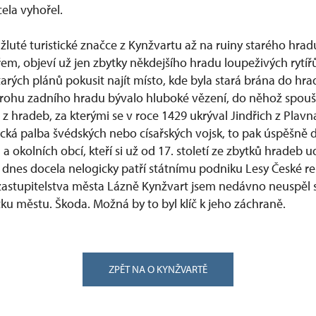
ela vyhořel.
luté turistické značce z Kynžvartu až na ruiny starého hrad
m, objeví už jen zbytky někdejšího hradu loupeživých rytíř
arých plánů pokusit najít místo, kde byla stará brána do hra
ohu zadního hradu bývalo hluboké vězení, do něhož spouště
 hradeb, za kterými se v roce 1429 ukrýval Jindřich z Plavn
ecká palba švédských nebo císařských vojsk, to pak úspěšně 
a okolních obcí, kteří si už od 17. století ze zbytků hradeb 
nes docela nelogicky patří státnímu podniku Lesy České r
 zastupitelstva města Lázně Kynžvart jsem nedávno neuspěl
ku městu. Škoda. Možná by to byl klíč k jeho záchraně.
ZPĚT NA O KYNŽVARTĚ