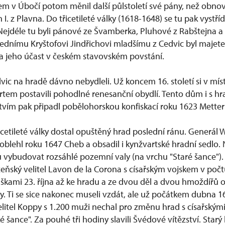
 v Úbočí potom měnil další půlstoletí své pány, než obno
 I. z Plavna. Do třicetileté války (1618-1648) se tu pak vystří
 Nejdéle tu byli pánové ze Švamberka, Pluhové z Rabštejna a
slednímu Kryštofovi Jindřichovi mladšímu z Cedvic byl majet
a jeho účast v českém stavovském povstání.
vic na hradě dávno nebydleli. Už koncem 16. století si v m
rtem postavili pohodlné renesanční obydlí. Tento dům i s h
vím pak připadl pobělohorskou konfiskací roku 1623 Mette
cetileté války dostal opuštěný hrad poslední ránu. Generál 
blehl roku 1647 Cheb a obsadil i kynžvartské hradní sedlo
 vybudovat rozsáhlé pozemní valy (na vrchu "Staré šance"). 
lzeňský velitel Lavon de la Corona s císařským vojskem v poč
uškami 23. října až ke hradu a ze dvou děl a dvou hmoždířů o
y. Ti se sice nakonec museli vzdát, ale už počátkem dubna 1
elitel Koppy s 1.200 muži nechal pro změnu hrad s císařskými 
é šance". Za pouhé tři hodiny slavili Švédové vítězství. Starý 