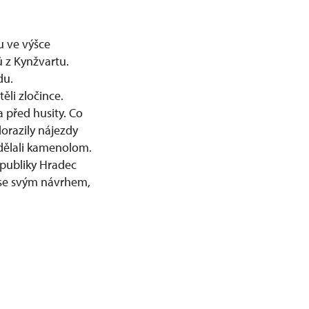
u ve výšce
ů z Kynžvartu.
du.
li zločince.
a před husity. Co
dorazily nájezdy
udělali kamenolom.
epubliky Hradec
 se svým návrhem,