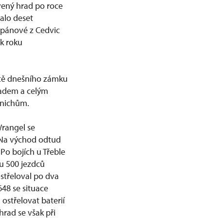
vený hrad po roce
dalo deset
 pánové z Cedvic
ek roku
ístě dnešního zámku
radem a celým
rnichům.
Wrangel se
. Na východ odtud
Po bojích u Třeble
tu 500 jezdců
střeloval po dva
648 se situace
ostřelovat baterií
hrad se však při