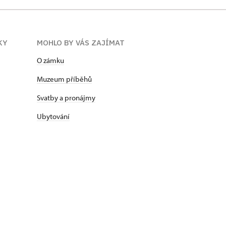
KY
MOHLO BY VÁS ZAJÍMAT
O zámku
Muzeum příběhů
Svatby a pronájmy
Ubytování