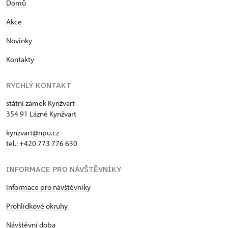
Domů
Akce
Novinky
Kontakty
RYCHLÝ KONTAKT
státní zámek Kynžvart
354 91 Lázně Kynžvart
kynzvart@npu.cz
tel.: +420 773 776 630
INFORMACE PRO NÁVŠTĚVNÍKY
Informace pro návštěvníky
Prohlídkové okruhy
Návštěvní doba