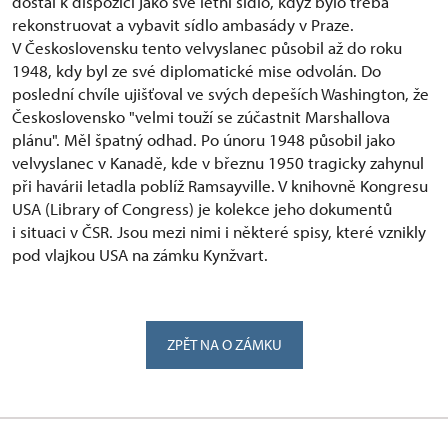
dostal k dispozici jako své letní sídlo, když bylo třeba
rekonstruovat a vybavit sídlo ambasády v Praze.
V Československu tento velvyslanec působil až do roku
1948, kdy byl ze své diplomatické mise odvolán. Do
poslední chvíle ujišťoval ve svých depeších Washington, že
Československo "velmi touží se zúčastnit Marshallova
plánu". Měl špatný odhad. Po únoru 1948 působil jako
velvyslanec v Kanadě, kde v březnu 1950 tragicky zahynul
při havárii letadla poblíž Ramsayville. V knihovně Kongresu
USA (Library of Congress) je kolekce jeho dokumentů
i situaci v ČSR. Jsou mezi nimi i některé spisy, které vznikly
pod vlajkou USA na zámku Kynžvart.
ZPĚT NA O ZÁMKU