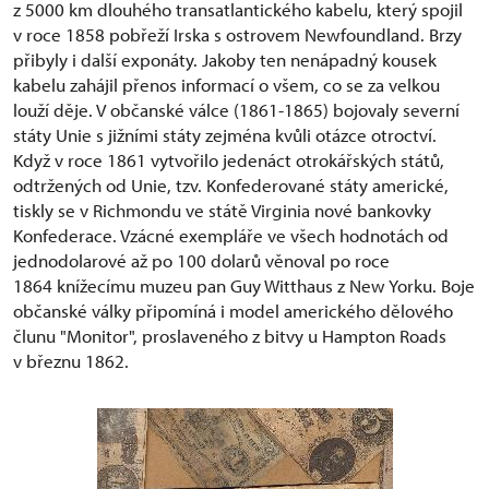
z 5000 km dlouhého transatlantického kabelu, který spojil
v roce 1858 pobřeží Irska s ostrovem Newfoundland. Brzy
přibyly i další exponáty. Jakoby ten nenápadný kousek
kabelu zahájil přenos informací o všem, co se za velkou
louží děje. V občanské válce (1861-1865) bojovaly severní
státy Unie s jižními státy zejména kvůli otázce otroctví.
Když v roce 1861 vytvořilo jedenáct otrokářských států,
odtržených od Unie, tzv. Konfederované státy americké,
tiskly se v Richmondu ve státě Virginia nové bankovky
Konfederace. Vzácné exempláře ve všech hodnotách od
jednodolarové až po 100 dolarů věnoval po roce
1864 knížecímu muzeu pan Guy Witthaus z New Yorku. Boje
občanské války připomíná i model amerického dělového
člunu "Monitor", proslaveného z bitvy u Hampton Roads
v březnu 1862.