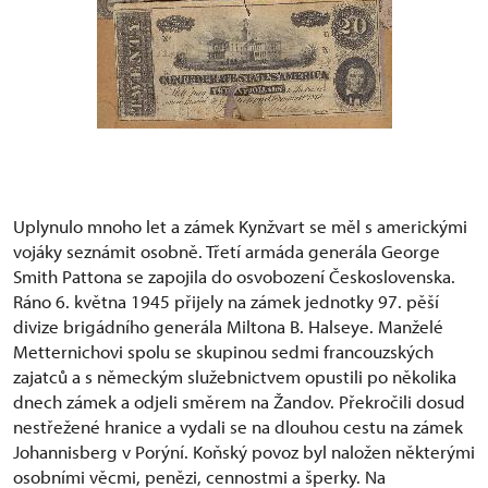
Uplynulo mnoho let a zámek Kynžvart se měl s americkými
vojáky seznámit osobně. Třetí armáda generála George
Smith Pattona se zapojila do osvobození Československa.
Ráno 6. května 1945 přijely na zámek jednotky 97. pěší
divize brigádního generála Miltona B. Halseye. Manželé
Metternichovi spolu se skupinou sedmi francouzských
zajatců a s německým služebnictvem opustili po několika
dnech zámek a odjeli směrem na Žandov. Překročili dosud
nestřežené hranice a vydali se na dlouhou cestu na zámek
Johannisberg v Porýní. Koňský povoz byl naložen některými
osobními věcmi, penězi, cennostmi a šperky. Na