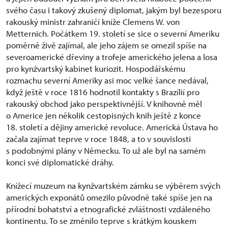
svého času i takový zkušený diplomat, jakým byl bezesporu
rakouský ministr zahraničí kníže Clemens W. von
Metternich. Počátkem 19. století se sice o severní Ameriku
poměrně živě zajímal, ale jeho zájem se omezil spíše na
severoamerické dřeviny a trofeje amerického jelena a losa
pro kynžvartský kabinet kuriozit. Hospodářskému
rozmachu severní Ameriky asi moc velké šance nedával,
když ještě v roce 1816 hodnotil kontakty s Brazílií pro
rakouský obchod jako perspektivnější. V knihovně měl
o Americe jen několik cestopisných knih ještě z konce
18. století a dějiny americké revoluce. Americká Ústava ho
začala zajímat teprve v roce 1848, a to v souvislosti
s podobnými plány v Německu. To už ale byl na samém
konci své diplomatické dráhy.
Knížecí muzeum na kynžvartském zámku se výběrem svých
amerických exponátů omezilo původně také spíše jen na
přírodní bohatství a etnografické zvláštnosti vzdáleného
kontinentu. To se změnilo teprve s krátkým kouskem