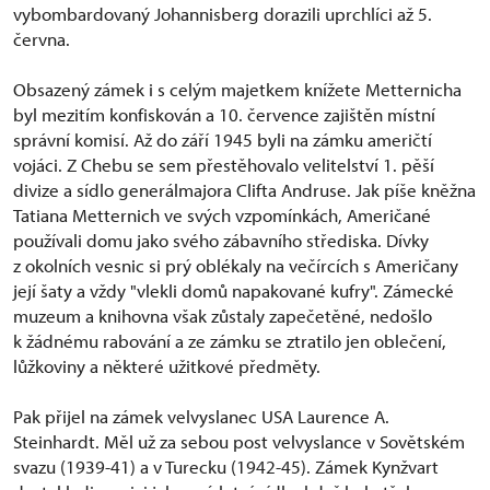
vybombardovaný Johannisberg dorazili uprchlíci až 5.
června.
Obsazený zámek i s celým majetkem knížete Metternicha
byl mezitím konfiskován a 10. července zajištěn místní
správní komisí. Až do září 1945 byli na zámku američtí
vojáci. Z Chebu se sem přestěhovalo velitelství 1. pěší
divize a sídlo generálmajora Clifta Andruse. Jak píše kněžna
Tatiana Metternich ve svých vzpomínkách, Američané
používali domu jako svého zábavního střediska. Dívky
z okolních vesnic si prý oblékaly na večírcích s Američany
její šaty a vždy "vlekli domů napakované kufry". Zámecké
muzeum a knihovna však zůstaly zapečetěné, nedošlo
k žádnému rabování a ze zámku se ztratilo jen oblečení,
lůžkoviny a některé užitkové předměty.
Pak přijel na zámek velvyslanec USA Laurence A.
Steinhardt. Měl už za sebou post velvyslance v Sovětském
svazu (1939-41) a v Turecku (1942-45). Zámek Kynžvart