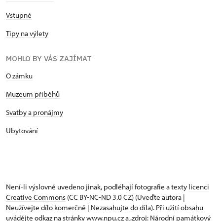
Vstupné
Tipy na výlety
MOHLO BY VÁS ZAJÍMAT
O zámku
Muzeum příběhů
Svatby a pronájmy
Ubytování
Není-li výslovně uvedeno jinak, podléhají fotografie a texty
licenci
Creative Commons
(CC BY-NC-ND 3.0 CZ) (Uveďte autora |
Neužívejte dílo komerčně | Nezasahujte do díla). Při užití obsahu
uvádějte odkaz na stránky www.npu.cz a „zdroj: Národní památkový