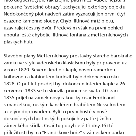
pokusné "světelné obrazy", zachycující exteriéry objektu.
Nedokončený plot nádvoří zatím vyznačují jen první čtyři
osazené kamenné sloupy. Chybí litinová mříž plotu,
uzavírající čestný dvůr. Především však na první pohled
upoutá ještě chybějící litinová fontána z metternichových
plaských hutí.
Stavební plány Metternichovy přestavby starého barokního
zámku ve stylu vídeňského klasicismu byly připravené už
v roce 1820. Severní křídlo s kaplí, novou zámeckou
knihovnou a kabinetem kuriozit bylo dokončeno roku
1828. O pět let později byl dokončen interiér kaple a 26.
července 1833 se tu sloužila první mše svatá. 10. září
1835 přijel na zámek nový rakouský císař Ferdinand
s manželkou, ruským kancléřem hrabětem Nesselrodem
a celým doprovodem. Byli to první hosté v nově
dokončených hostinských pokojích v patře jižního
zámeckého křídla. Císař tu pobyl celé tři dny. Při té
příležitosti byl na "Františkově hoře" v zámeckém parku