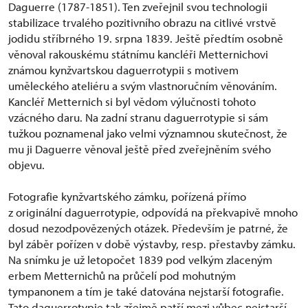
Daguerre (1787-1851). Ten zveřejnil svou technologii
stabilizace trvalého pozitivního obrazu na citlivé vrstvě
jodidu stříbrného 19. srpna 1839. Ještě předtím osobně
věnoval rakouskému státnímu kancléři Metternichovi
známou kynžvartskou daguerrotypii s motivem
uměleckého ateliéru a svým vlastnoručním věnováním.
Kancléř Metternich si byl vědom výlučnosti tohoto
vzácného daru. Na zadní stranu daguerrotypie si sám
tužkou poznamenal jako velmi významnou skutečnost, že
mu ji Daguerre věnoval ještě před zveřejněním svého
objevu.
Fotografie kynžvartského zámku, pořízená přímo
z originální daguerrotypie, odpovídá na překvapivě mnoho
dosud nezodpovězených otázek. Především je patrné, že
byl záběr pořízen v době výstavby, resp. přestavby zámku.
Na snímku je už letopočet 1839 pod velkým zlaceným
erbem Metternichů na průčelí pod mohutným
tympanonem a tím je také datována nejstarší fotografie.
Tato daguerrotypie tak zřejmě patří mezi vůbec nejstarší