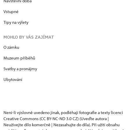
Návštěvní doba
Vstupné
Tipy na výlety
MOHLO BY VÁS ZAJÍMAT
O zámku
Muzeum příběhů
Svatby a pronájmy
Ubytování
Není-li výslovně uvedeno jinak, podléhají fotografie a texty
licenci
Creative Commons
(CC BY-NC-ND 3.0 CZ) (Uveďte autora |
Neužívejte dílo komerčně | Nezasahujte do díla). Při užití obsahu