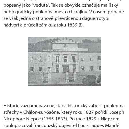
popsaný jako "veduta". Tak se obvykle označuje malířský
nebo grafický pohled na město či krajinu. V našem případě
se však jedná o stranově převrácenou daguerrotypii
nádvoří a průčelí zámku z roku 1839 (!).
Historie zaznamenává nejstarší historický záběr - pohled na
střechy v Châlon-sur-Saône, který roku 1827 pořídil Joseph
Nicephore Niepce (1765-1833). Po roce 1829 s Niepcem
spolupracoval francouzský objevitel Louis Jaques Mandé