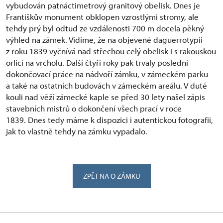
vybudován patnáctimetrový granitový obelisk. Dnes je
Františkův monument obklopen vzrostlými stromy, ale
tehdy prý byl odtud ze vzdálenosti 700 m docela pěkný
výhled na zámek. Vidíme, že na objevené daguerrotypii
z roku 1839 vyčnívá nad střechou celý obelisk i s rakouskou
orlicí na vrcholu. Další čtyři roky pak trvaly poslední
dokončovací práce na nádvoří zámku, v zámeckém parku
a také na ostatních budovách v zámeckém areálu. V duté
kouli nad věží zámecké kaple se před 30 lety našel zápis
stavebních mistrů o dokončení všech prací v roce
1839. Dnes tedy máme k dispozici i autentickou fotografii,
jak to vlastně tehdy na zámku vypadalo.
ZPĚT NA O ZÁMKU