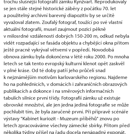
trochu slušnější fotografii zámku Kynžvart. Reprodukovaly
se jen stále stejné historické záběry z počátku 70. let
a použitelný archivní barevný diapozitiv by se určitě
vyvažoval zlatem. Zoufalý fotograf, toužící po své vlastní
aktuální fotografii, musel zaujmout pozici pěkně
v milosrdné vzdálenosti dobrých 150-200 m, odkud nebyla
vidět rozpadající se fasáda objektu a chybějící okna přitom
ještě pracně vykrýval větvemi v popředí. Novodobá
obnova zámku byla dokončena v létě roku 2000. Po mnoha
letech se tak tento evropský kulturní klenot opět zaskvěl
v plné kráse. Od té doby patří jeho průčelí snad
k nejznámějším motivům karlovarského regionu. Najdeme
ho na pohlednicích, v domácích i zahraničních obrazových
publikacích a dokonce i na směrových informačních
tabulích silnice první třídy. Fotografií zámku už existuje
obrovské množství, ale jen jedna jediná fotografie se může
pochlubit tím, že byla zaručeně první. Při přípravě scénáře
výstavy "Kabinet kuriozit - Muzeum příběhů" znovu po
letech zpracováváme všechny zámecké sbírky. Přitom před
několika týdny přišel na řadu docela nenápadný exponát,