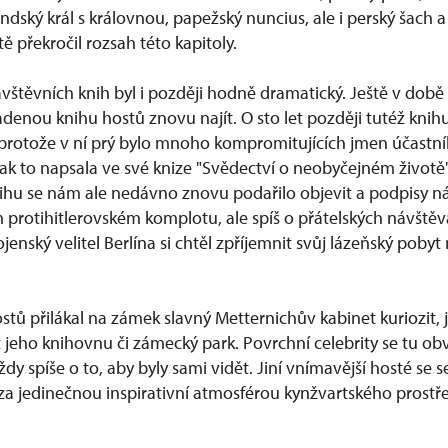
dský král s královnou, papežský nuncius, ale i perský šach a 
tě překročil rozsah této kapitoly.
vštěvních knih byl i později hodně dramatický. Ještě v době
denou knihu hostů znovu najít. O sto let později tutéž knih
 protože v ní prý bylo mnoho kompromitujících jmen účastn
tak to napsala ve své knize "Svědectví o neobyčejném životě
ihu se nám ale nedávno znovu podařilo objevit a podpisy n
 protihitlerovském komplotu, ale spíš o přátelských návštěv
ojenský velitel Berlína si chtěl zpříjemnit svůj lázeňský poby
.
ů přilákal na zámek slavný Metternichův kabinet kuriozit, jin
 jeho knihovnu či zámecký park. Povrchní celebrity se tu obv
vždy spíše o to, aby byly sami vidět. Jiní vnímavější hosté se
za jedinečnou inspirativní atmosférou kynžvartského prostře