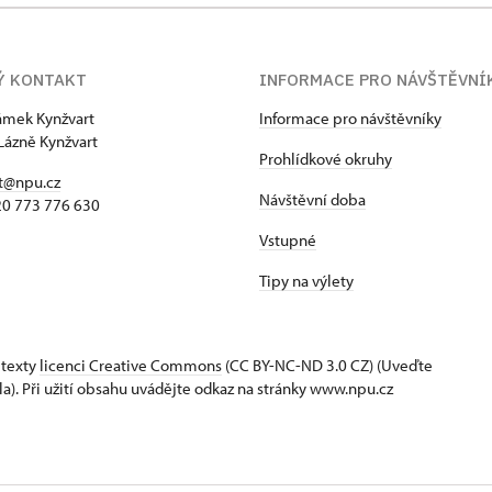
Ý KONTAKT
INFORMACE PRO NÁVŠTĚVNÍ
zámek Kynžvart
Informace pro návštěvníky
Lázně Kynžvart
Prohlídkové okruhy
t@npu.cz
Návštěvní doba
420 773 776 630
Vstupné
Tipy na výlety
 texty
licenci Creative Commons
(CC BY-NC-ND 3.0 CZ) (Uveďte
la). Při užití obsahu uvádějte odkaz na stránky www.npu.cz