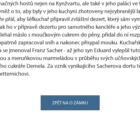
čných hostů nejen na Kynžvartu, ale také v jeho paláci ve 
něž o to, aby byly v jeho kuchyni zhotoveny nejvybranější la
e přál, aby šéfkuchař připravil zvláštní dezert, který sám vym
ak ho v přípravě dezertu pro samotného kancléře a jeho v
šlehal máslo s moučkovým cukrem do pěny, přidal do ní roz
 opatrně zapracoval sníh a nakonec přisypal mouku. Kuchařs
a se jmenoval Franz Sacher - až jeho syn Eduard vylepšil tu
ou a meruňkovou marmeládou v průběhu svých učňovských
ího cukráře Demela. Za vznik vynikajícího Sacherova dortu 
etternichovi.
ZPĚT NA O ZÁMKU