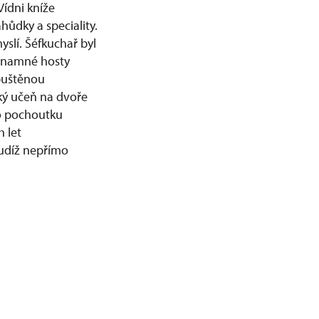
Vídni kníže
hůdky a speciality.
yslí. Šéfkuchař byl
ýznamné hosty
puštěnou
ký učeň na dvoře
to pochoutku
 let
tudíž nepřímo