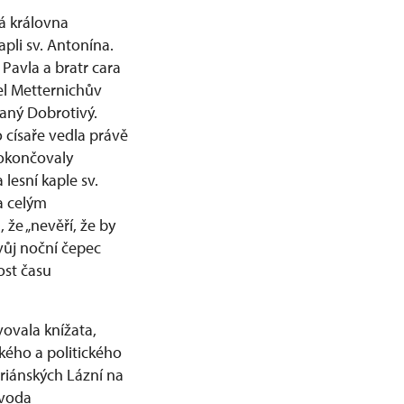
á královna
li sv. Antonína.
 Pavla a bratr cara
řel Metternichův
vaný Dobrotivý.
 císaře vedla právě
dokončovaly
lesní kaple sv.
a celým
 že „nevěří, že by
vůj noční čepec
ost času
ovala knížata,
kého a politického
riánských Lázní na
évoda