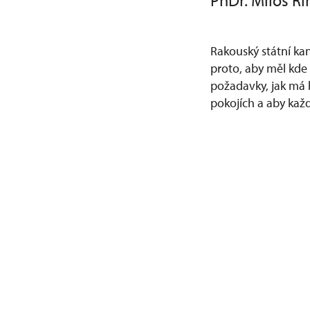
PhDr. Miloš Ří
Rakouský státní ka
proto, aby měl kde 
požadavky, jak má b
pokojích a aby každ