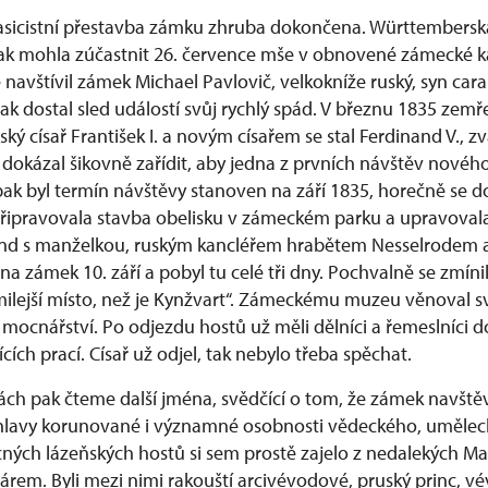
lasicistní přestavba zámku zhruba dokončena. Württembersk
k mohla zúčastnit 26. července mše v obnovené zámecké kap
 navštívil zámek Michael Pavlovič, velkokníže ruský, syn cara
šak dostal sled událostí svůj rychlý spád. V březnu 1835 zem
ký císař František I. a novým císařem se stal Ferdinand V., z
dokázal šikovně zařídit, aby jedna z prvních návštěv nového
pak byl termín návštěvy stanoven na září 1835, horečně se 
připravovala stavba obelisku v zámeckém parku a upravovala 
nand s manželkou, ruským kancléřem hrabětem Nesselrodem 
a zámek 10. září a pobyl tu celé tři dny. Pochvalně se zmínil,
omilejší místo, než je Kynžvart“. Zámeckému muzeu věnoval s
t mocnářství. Po odjezdu hostů už měli dělníci a řemeslníci d
cích prací. Císař už odjel, tak nebylo třeba spěchat.
ách pak čteme další jména, svědčící o tom, že zámek navštěv
y hlavy korunované i významné osobnosti vědeckého, umělec
ných lázeňských hostů si sem prostě zajelo z nedalekých Ma
árem. Byli mezi nimi rakouští arcivévodové, pruský princ, v