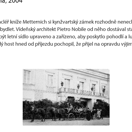
ha, 2004
ncléř kníže Metternich si kynžvartský zámek rozhodně nenech
bydlet. Vídeňský architekt Pietro Nobile od něho dostával s
ýt letní sídlo upraveno a zařízeno, aby poskytlo pohodlí a l
ý host hned od příjezdu pochopil, že přijel na opravdu výji