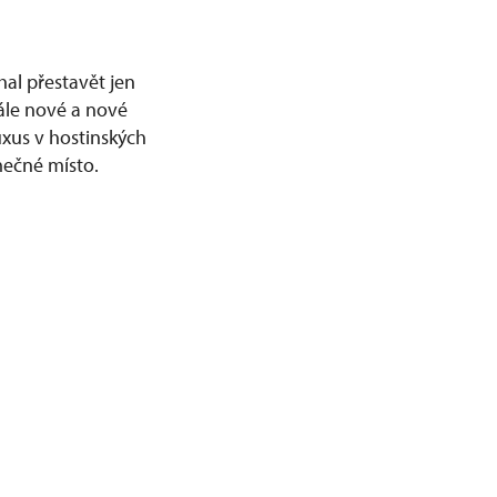
al přestavět jen
tále nové a nové
uxus v hostinských
mečné místo.