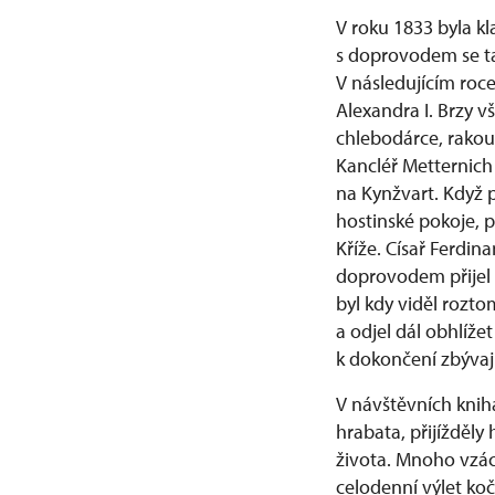
V roku 1833 byla k
s doprovodem se ta
V následujícím roce
Alexandra I. Brzy v
chlebodárce, rakous
Kancléř Metternich 
na Kynžvart. Když 
hostinské pokoje, 
Kříže. Císař Ferdi
doprovodem přijel n
byl kdy viděl rozt
a odjel dál obhlíže
k dokončení zbývají
V návštěvních knih
hrabata, přijížděl
života. Mnoho vzác
celodenní výlet koč