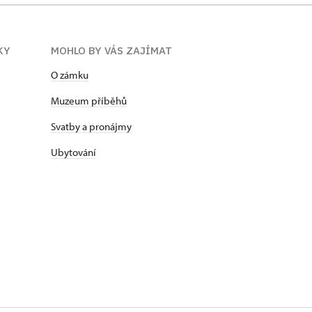
KY
MOHLO BY VÁS ZAJÍMAT
O zámku
Muzeum příběhů
Svatby a pronájmy
Ubytování