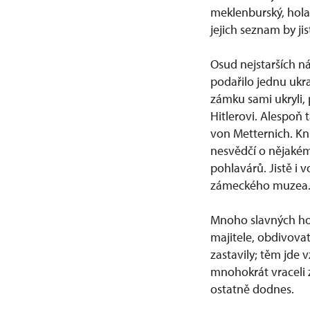
meklenburský, holan
jejich seznam by jis
Osud nejstarších ná
podařilo jednu ukra
zámku sami ukryli,
Hitlerovi. Alespoň 
von Metternich. Kn
nesvědčí o nějakém
pohlavárů. Jistě i v
zámeckého muzea
Mnoho slavných host
majitele, obdivovat
zastavily; těm jde 
mnohokrát vraceli 
ostatně dodnes.