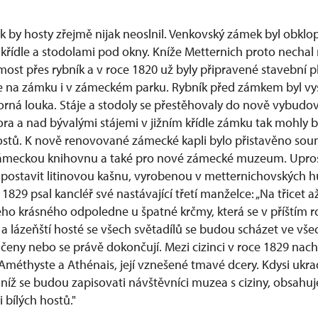
k by hosty zřejmě nijak neoslnil. Venkovský zámek byl obklop
 křídle a stodolami pod okny. Kníže Metternich proto nechal
most přes rybník a v roce 1820 už byly připravené stavební 
ce na zámku i v zámeckém parku. Rybník před zámkem byl vy
torná louka. Stáje a stodoly se přestěhovaly do nově vybud
a a nad bývalými stájemi v jižním křídle zámku tak mohly 
hostů. K nově renovované zámecké kapli bylo přistavěno sou
 zámeckou knihovnu a také pro nové zámecké muzeum. Upro
 postavit litinovou kašnu, vyrobenou v metternichovských hu
1829 psal kancléř své nastávající třetí manželce: „Na třicet a
o krásného odpoledne u špatné krčmy, která se v příštím 
a lázeňští hosté se všech světadílů se budou scházet ve vše
ončeny nebo se právě dokončují. Mezi cizinci v roce 1829 na
 Améthyste a Athénais, její vznešené tmavé dcery. Kdysi ukr
níž se budou zapisovati návštěvníci muzea s ciziny, obsahuje
 bílých hostů."