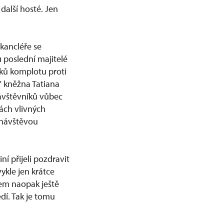
další hosté. Jen
 kancléře se
u poslední majitelé
íků komplotu proti
" kněžna Tatiana
ávštěvníků vůbec
ách vlivných
t návštěvou
í přijeli pozdravit
ykle jen krátce
 sem naopak ještě
dí. Tak je tomu