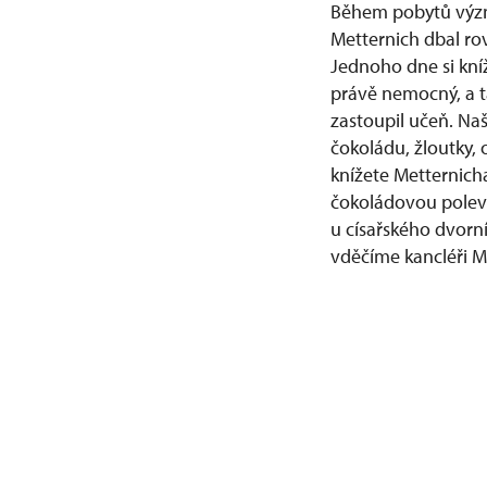
Během pobytů význa
Metternich dbal rov
Jednoho dne si kníž
právě nemocný, a t
zastoupil učeň. Na
čokoládu, žloutky,
knížete Metternich
čokoládovou polev
u císařského dvorn
vděčíme kancléři M