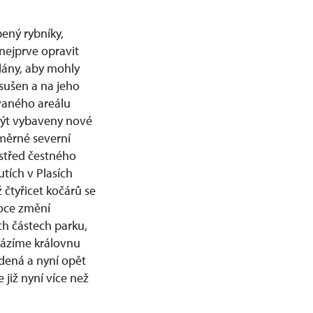
ený rybníky,
 nejprve opravit
plány, aby mohly
sušen a na jeho
ovaného areálu
být vybaveny nové
měrné severní
střed čestného
tích v Plasích
ž čtyřicet kočárů se
roce změní
ch částech parku,
cházíme královnu
adená a nyní opět
 již nyní více než