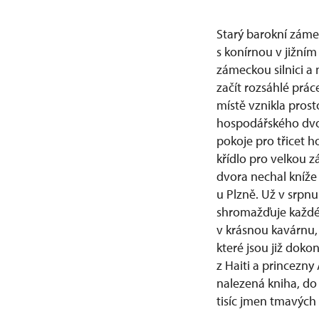
Starý barokní záme
s konírnou v jižním
zámeckou silnici a 
začít rozsáhlé prá
místě vznikla pros
hospodářského dvor
pokoje pro třicet 
křídlo pro velkou
dvora nechal kníže
u Plzně. Už v srpnu 
shromažďuje každéh
v krásnou kavárnu, 
které jsou již dok
z Haiti a princezny
nalezená kniha, do 
tisíc jmen tmavých i