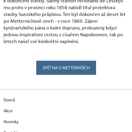
k dokončení stavby. Slavný stavitel Ferdinand de Lesseps
mu proto v prosinci roku 1858 nabídl titul protektora
stavby Suezského průplavu. Ten byl dokončen až deset let
po Metternichově smrti - v roce 1869. Zájem
kynžvartského pána o lodní dopravu, probuzený kdysi
jednou inspirativní cestou s císařem Napoleonem, tak po
letech našel své konkrétní naplnění.
ZPĚT NA O METTERNIŠÍCH
Domů
Akce
Novinky