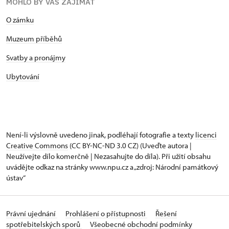
MOHLO BY VÁS ZAJÍMAT
O zámku
Muzeum příběhů
Svatby a pronájmy
Ubytování
Není-li výslovně uvedeno jinak, podléhají fotografie a texty
licenci
Creative Commons
(CC BY-NC-ND 3.0 CZ) (Uveďte autora |
Neužívejte dílo komerčně | Nezasahujte do díla). Při užití obsahu
uvádějte odkaz na stránky www.npu.cz a „zdroj: Národní památkový
ústav“
Právní ujednání
Prohlášení o přístupnosti
Řešení
spotřebitelských sporů
Všeobecné obchodní podmínky