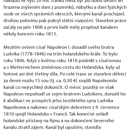
nákladů ve výši 20 mil. franků měla být po dobu deseti let
hrazena zvýšením daní z pozemků, nábytku a daní fyzických
osob ve všech správních okrscích, kterými kanál procházel,
druhou polovinu pak pokryl státní rozpočet. Stavební práce
začaly na jaře 1808 a první lodě měly proplout kanálem
někdy koncem roku 1813.
Mezitím ovšem císař Napoleon I. dosadil svého bratra
Ludvíka (1778-1846) na trůn holandského krále. To bylo
roku 1806. Když v květnu roku 1810 podnikl s císařovnou
a s Metternichem zmíněnou cestu do Holandska, byly už
hotové asi dvě třetiny díla. Po celé trase se stavební dělníci
za denní mzdu 15 sou (tj. ca. 0,30 €) snažili Napoleonův
kanál co nejrychleji dokončit. O měsíc později se však
Napoleon nepohodl se svým bratrem Ludvíkem, donutil ho
k abdikaci ve prospěch jeho šestiletého syna Ludvíka
Napoleona a nakonec císařským dekretem z 9. července
1810 spojil Holandsko s Francií. Tak konečně ovládl
holandské přístavy na Rýnu a na dokončení Severního
kanálu ztratil zájem. Kanál byl opuštěn, stavidla