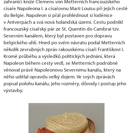
zahraničí kníže Clemens von Metternich francouzského
císaře Napoleona I. a císařovnu Marii Louisu při jejich cestě
do Belgie. Napoleon si přál prohlédnout si loděnice
v Antverpách a svá nová holandská území. Cestu podnikl
francouzský císařský pár ze St. Quentin do Cambrai tzv.
Severním kanálem, který byl postaven pro dopravu
belgického uhlí. Hned po svém návratu podal Metternich
několik zevrubných zpráv rakouskému císaři Františkovi I.
Kromě průběhu a výsledků politických jednání, která
Napoleon během cesty vedl, se Metternich podrobně
věnoval právě Napoleonovu Severnímu kanálu, který na
něho udělal opravdu velký dojem. Ve svých zprávách
popsal polohu kanálu, jeho rozměry, důvody i postup jeho
výstavby.