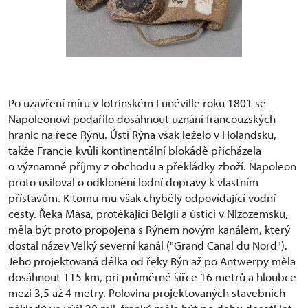
Po uzavření míru v lotrinském Lunéville roku 1801 se
Napoleonovi podařilo dosáhnout uznání francouzských
hranic na řece Rýnu. Ústí Rýna však leželo v Holandsku,
takže Francie kvůli kontinentální blokádě přicházela
o významné příjmy z obchodu a překládky zboží. Napoleon
proto usiloval o odklonění lodní dopravy k vlastním
přístavům. K tomu mu však chyběly odpovídající vodní
cesty. Řeka Mása, protékající Belgií a ústící v Nizozemsku,
měla být proto propojena s Rýnem novým kanálem, který
dostal název Velký severní kanál ("Grand Canal du Nord").
Jeho projektovaná délka od řeky Rýn až po Antwerpy měla
dosáhnout 115 km, při průměrné šířce 16 metrů a hloubce
mezi 3,5 až 4 metry. Polovina projektovaných stavebních