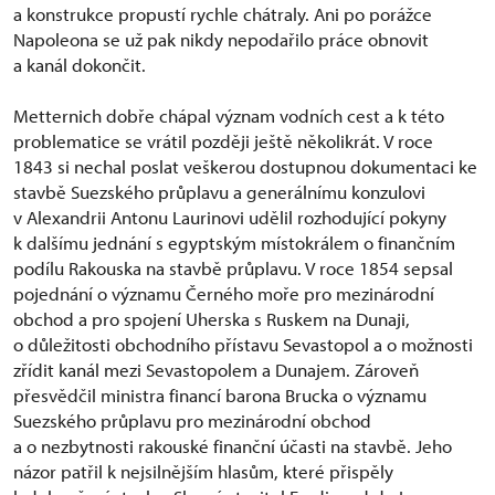
a konstrukce propustí rychle chátraly. Ani po porážce
Napoleona se už pak nikdy nepodařilo práce obnovit
a kanál dokončit.
Metternich dobře chápal význam vodních cest a k této
problematice se vrátil později ještě několikrát. V roce
1843 si nechal poslat veškerou dostupnou dokumentaci ke
stavbě Suezského průplavu a generálnímu konzulovi
v Alexandrii Antonu Laurinovi udělil rozhodující pokyny
k dalšímu jednání s egyptským místokrálem o finančním
podílu Rakouska na stavbě průplavu. V roce 1854 sepsal
pojednání o významu Černého moře pro mezinárodní
obchod a pro spojení Uherska s Ruskem na Dunaji,
o důležitosti obchodního přístavu Sevastopol a o možnosti
zřídit kanál mezi Sevastopolem a Dunajem. Zároveň
přesvědčil ministra financí barona Brucka o významu
Suezského průplavu pro mezinárodní obchod
a o nezbytnosti rakouské finanční účasti na stavbě. Jeho
názor patřil k nejsilnějším hlasům, které přispěly