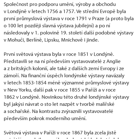
Společnost pro podporu umění, výroby a obchodu
v Londýně v letech 1756 a 1757. Ve střední Evropě byla
první průmyslová výstava v roce 1791 v Praze (a proto byla
o 100 let později slavná výstava jubilejní) a po ní
následovaly v 1. polovině 19. století další podobné výstavy
v Mohuči, Berlíně, Lipsku, Mnichově i jinde.
První světová výstava byla v roce 1851 v Londýně.
Představili se na ní především vystavovatelé z Anglie
a z britských kolonií, ale také z dalších zemí Evropy i ze
zámoří. Na finanční úspěch londýnské výstavy navázaly
v letech 1853-1854 méně významné průmyslové výstavy
v New Yorku, další pak v roce 1855 v Paříži a v roce
1862 v Londýně. Novinkou této druhé londýnské výstavy
byl jakýsi návrat o sto let nazpět v tvorbě malířské
a sochařské. Na kontrastu zvýraznili vystavovatelé
především pokrok moderního umění.
Světová výstava v Paříži v roce 1867 byla zcela jistě