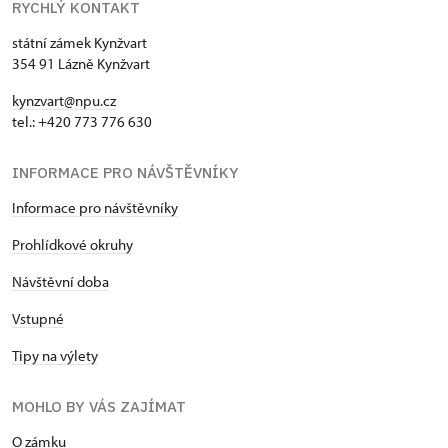
RYCHLÝ KONTAKT
státní zámek Kynžvart
354 91 Lázně Kynžvart
kynzvart@npu.cz
tel.: +420 773 776 630
INFORMACE PRO NÁVŠTĚVNÍKY
Informace pro návštěvníky
Prohlídkové okruhy
Návštěvní doba
Vstupné
Tipy na výlety
MOHLO BY VÁS ZAJÍMAT
O zámku