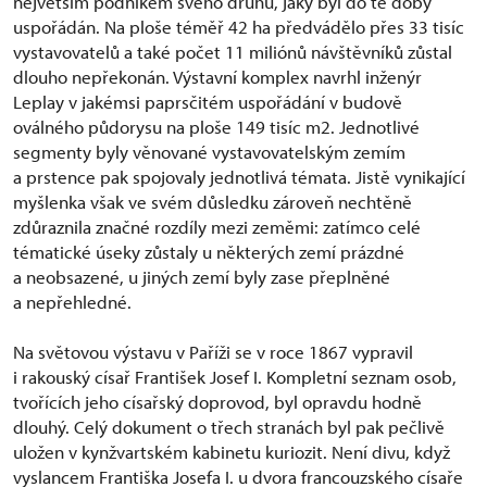
největším podnikem svého druhu, jaký byl do té doby
uspořádán. Na ploše téměř 42 ha předvádělo přes 33 tisíc
vystavovatelů a také počet 11 miliónů návštěvníků zůstal
dlouho nepřekonán. Výstavní komplex navrhl inženýr
Leplay v jakémsi paprsčitém uspořádání v budově
oválného půdorysu na ploše 149 tisíc m2. Jednotlivé
segmenty byly věnované vystavovatelským zemím
a prstence pak spojovaly jednotlivá témata. Jistě vynikající
myšlenka však ve svém důsledku zároveň nechtěně
zdůraznila značné rozdíly mezi zeměmi: zatímco celé
tématické úseky zůstaly u některých zemí prázdné
a neobsazené, u jiných zemí byly zase přeplněné
a nepřehledné.
Na světovou výstavu v Paříži se v roce 1867 vypravil
i rakouský císař František Josef I. Kompletní seznam osob,
tvořících jeho císařský doprovod, byl opravdu hodně
dlouhý. Celý dokument o třech stranách byl pak pečlivě
uložen v kynžvartském kabinetu kuriozit. Není divu, když
vyslancem Františka Josefa I. u dvora francouzského císaře