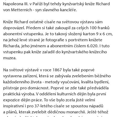
Napoleona III. v Paříži byl tehdy kynžvartský kníže Richard
von Metternich - syn slavného kancléře.
Kníže Richard ostatně císaře na světovou výstavu sám
doprovázel. Předem si také zakoupil za celých 100 franků
abonentní vstupenku. Je to takový složený karton 9 x 6 cm,
na jehož levé straně je fotografie s portrétem knížete
Richarda, jeho jménem a abonentním číslem 6.020. I tuto
vstupenku pak kníže zařadil do kynžvartského knížecího
muzea.
Na světové výstavě v roce 1867 byla také poprvé
vystavena zařízení, která se zabývala zvelebením běžného
každodenního života - metody vyučování, kvalita bydlení,
přístroje pro domácnost. Poprvé se zde také předváděla
praktická výroba. V oddělení kulturních dějin byla první
expozice dějin práce. To vše bylo zcela jistě velmi
inspirativní i pro 37-letého císaře se spoustou nápadů
a plánů, kterak zvelebit dědičnou monarchii. Ještě téhož