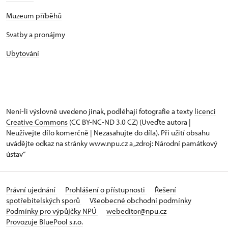
Muzeum příběhů
Svatby a pronájmy
Ubytování
Není-li výslovně uvedeno jinak, podléhají fotografie a texty
licenci
Creative Commons
(CC BY-NC-ND 3.0 CZ) (Uveďte autora |
Neužívejte dílo komerčně | Nezasahujte do díla). Při užití obsahu
uvádějte odkaz na stránky www.npu.cz a „zdroj: Národní památkový
ústav“
Právní ujednání
Prohlášení o přístupnosti
Řešení
spotřebitelských sporů
Všeobecné obchodní podmínky
Podmínky pro výpůjčky NPÚ
webeditor@npu.cz
Provozuje BluePool s.r.o.