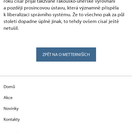
roku císař přijal takzvané rakousko-uherské vyrovnání
a později prosincovou ústavu, která významně přispěla
k liberalizaci správního systému. Že to všechno pak za půl
století dopadne úplně jinak, to tehdy ovšem císař ještě
netušil.
ZPĚT NA O METTERNIŠÍCH
Domů
Akce
Novinky
Kontakty