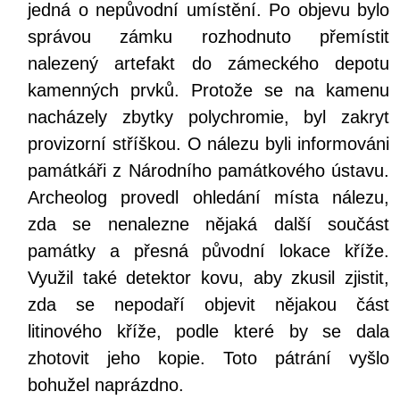
jedná o nepůvodní umístění. Po objevu bylo
správou zámku rozhodnuto přemístit
nalezený artefakt do zámeckého depotu
kamenných prvků. Protože se na kamenu
nacházely zbytky polychromie, byl zakryt
provizorní stříškou. O nálezu byli informováni
památkáři z Národního památkového ústavu.
Archeolog provedl ohledání místa nálezu,
zda se nenalezne nějaká další součást
památky a přesná původní lokace kříže.
Využil také detektor kovu, aby zkusil zjistit,
zda se nepodaří objevit nějakou část
litinového kříže, podle které by se dala
zhotovit jeho kopie. Toto pátrání vyšlo
bohužel naprázdno.