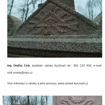
Ing. Ondřej Cink
, kastelán zámku Kynžvart, tel.: 602 233 930, e-mail:
cink.ondrej@npu.cz
Více informací o zámku a jeho provozu: www.zamek-kynzvart.cz