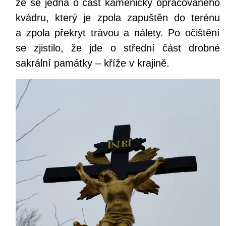
že se jedná o část kamenicky opracovaného
kvádru, který je zpola zapuštěn do terénu
a zpola překryt trávou a nálety. Po očištění
se zjistilo, že jde o střední část drobné
sakrální památky – kříže v krajině.