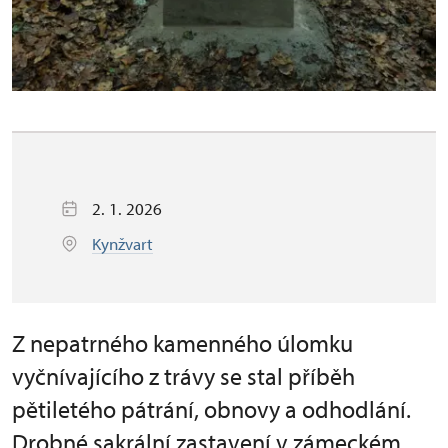
2. 1. 2026
Kynžvart
Z nepatrného kamenného úlomku
vyčnívajícího z trávy se stal příběh
pětiletého pátrání, obnovy a odhodlání.
Drobné sakrální zastavení v zámeckém