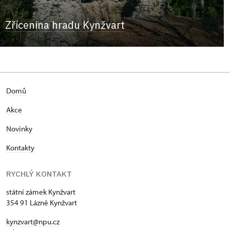
Zřícenina hradu Kynžvart
Domů
Akce
Novinky
Kontakty
RYCHLÝ KONTAKT
státní zámek Kynžvart
354 91 Lázně Kynžvart
kynzvart@npu.cz