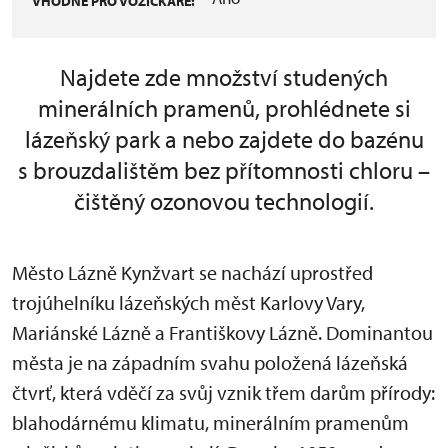
VHODNÉ PRO VOZÍČKÁŘE:
Najdete zde množství studených
minerálních pramenů, prohlédnete si
lázeňský park a nebo zajdete do bazénu
s brouzdalištěm bez přítomnosti chloru –
čištěný ozonovou technologií.
Město Lázně Kynžvart se nachází uprostřed
trojúhelníku lázeňských měst Karlovy Vary,
Mariánské Lázně a Františkovy Lázně. Dominantou
města je na západním svahu položená lázeňská
čtvrť, která vděčí za svůj vznik třem darům přírody:
blahodárnému klimatu, minerálním pramenům