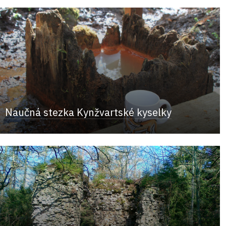
Naučná stezka Kynžvartské kyselky