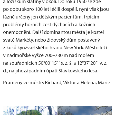
a ložiskům slatiny v okolí. Do roku 1950 se zde
po dobu skoro 100 let léčili dospělí, nyní však jsou
lázně určeny jen dětským pacientům, trpícím
problémy horních cest dýchacích a kožních
onemocnění. Další dominantou města je kostel
svaté Markéty, nebo židovský dům postavený
z kusů kynžvartského hradu New York. Město leží
v nadmořské výšce 700–730 m nad mořem
na souřadnicích 50°00´15´´ s. z. š. a 12°37´20´´ v. z.
d., na jihozápadním úpatí Slavkovského lesa.
Prameny ve městě: Richard, Viktor a Helena, Marie