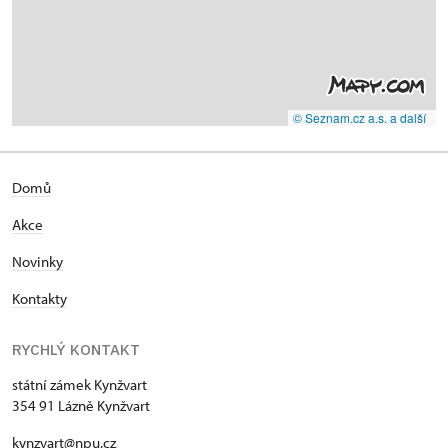
© Seznam.cz a.s. a další
Domů
Akce
Novinky
Kontakty
RYCHLÝ KONTAKT
státní zámek Kynžvart
354 91 Lázně Kynžvart
kynzvart@npu.cz