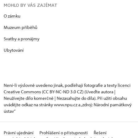
MOHLO BY VÁS ZAJÍMAT
O zámku
Muzeum příběhů
Svatby a pronájmy
Ubytování
Není-li výslovně uvedeno jinak, podléhají fotografie a texty
licenci
Creative Commons
(CC BY-NC-ND 3.0 CZ) (Uveďte autora |
Neužívejte dílo komerčně | Nezasahujte do díla). Při užití obsahu
uvádějte odkaz na stránky www.npu.cz a „zdroj: Národní památkový
ústav“
Právní ujednání
Prohlášení o přístupnosti
Řešení