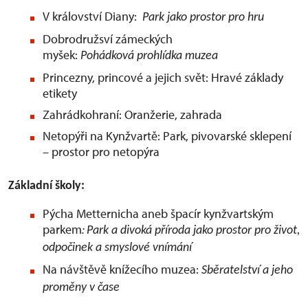
V království Diany:
Park jako prostor pro hru
Dobrodružsví zámeckých
myšek:
Pohádková prohlídka muzea
Princezny, princové a jejich svět: Hravé základy
etikety
Zahrádkohraní: Oranžerie, zahrada
Netopýři na Kynžvartě: Park, pivovarské sklepení
– prostor pro netopýra
Základní školy:
Pýcha Metternicha aneb špacír kynžvartským
parkem
:
Park a divoká příroda jako prostor pro život,
odpočinek a smyslové vnímání
Na návštěvě knížecího muzea:
Sběratelství a jeho
proměny v čase