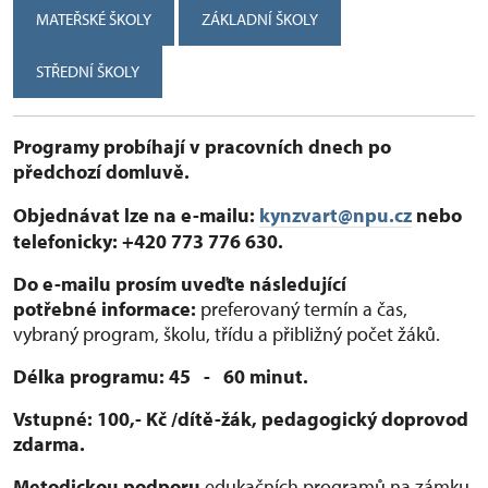
MATEŘSKÉ ŠKOLY
ZÁKLADNÍ ŠKOLY
STŘEDNÍ ŠKOLY
Programy probíhají v pracovních dnech po
předchozí domluvě.
Objednávat lze na e-mailu:
kynzvart@npu.cz
nebo
telefonicky: +420 773 776 630.
Do e-mailu prosím uveďte následující
potřebné informace:
preferovaný termín a čas,
vybraný program, školu, třídu a přibližný počet žáků.
Délka programu: 45 - 60 minut.
Vstupné: 100,- Kč /dítě-žák, pedagogický doprovod
zdarma.
Metodickou podporu
edukačních programů na zámku