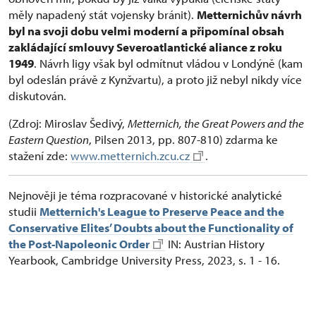
měly napadený stát vojensky bránit).
Metternichův návrh
byl na svoji dobu velmi moderní a připomínal obsah
zakládající smlouvy Severoatlantické aliance z roku
1949
. Návrh ligy však byl odmítnut vládou v Londýně (kam
byl odeslán právě z Kynžvartu), a proto již nebyl nikdy více
diskutován.
(Zdroj: Miroslav Šedivý,
Metternich, the Great Powers and the
Eastern Question
, Pilsen 2013, pp. 807-810) zdarma ke
stažení zde:
www.metternich.zcu.cz
.
Nejnověji je téma rozpracované v historické analytické
studii
Metternich's League to Preserve Peace and the
Conservative Elites’ Doubts about the Functionality of
the Post-Napoleonic Order
IN: Austrian History
Yearbook, Cambridge University Press, 2023, s. 1 - 16.