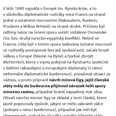
V létě 1840 vypukla v Evropě tzv. Rýnská krize, a to
v důsledku diplomatické roztržky mezi Francií na straně
jedné a ostatními mocnostmi (Rakouskem, Ruskem,
Pruskem a Velkou Británií) na straně druhé. Příčinou byl
odlišný názor na řešení sporu uvnitř vzdálené Osmanské
říše (tzv. druhý turecko-egyptský konflikt). Neboť se
Francie cítila být v tomto sporu izolována (ostatní mocnosti
se rozhodly postupovat bez její spoluúčasti), začala hrozit
válkou v Evropě (hlavně na Rýně) a horlivě zbrojit.
Metternich, který v srpnu pobýval na Kynžvartu společně
s dalšími rakouskými a evropskými diplomaty (v rámci
neformální diplomatické konference), považoval situaci za
vážnou, a proto připravil
návrh mírové ligy, jejíž členské
státy měly do budoucna přijmout závazek řešit spory
mírovou cestou,
případně bránit napadený stát silou.
Obsah návrhu mírové ligy se skládal z šesti článků, které
jasně popisovaly způsob, jakým se mělo zabránit válce
(jednání v rámci konference), případně jak měl být
obnoven mír, pokud by již válka vypukla (členské státy