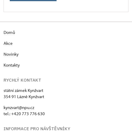
Domů
Akce
Novinky
Kontakty
RYCHLÝ KONTAKT
státní zámek Kynžvart
354 91 Lázně Kynžvart
kynzvart@npu.cz
tel.: +420 773 776 630
INFORMACE PRO NÁVŠTĚVNÍKY