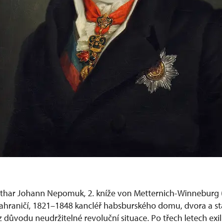
thar Johann Nepomuk, 2. kníže von Metternich-Winneburg 
zahraničí, 1821–1848 kancléř habsburského domu, dvora a st
 důvodu neudržitelné revoluční situace. Po třech letech exi