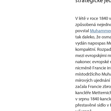
strategické j
V létě v roce 1840 
způsobená nejednot
povstal
Muhammed
tak daleko, že osma
vydán napospas Mu
kompaktní. Rozpad 
mezi evropskými moc
nakonec evropské mo
nicméně Francie in
místodržícího Muh
mírových ujednání 
začala Francie zbr
kancléře Metternic
v srpnu 1840 kanclé
přestavěné sídlo v 