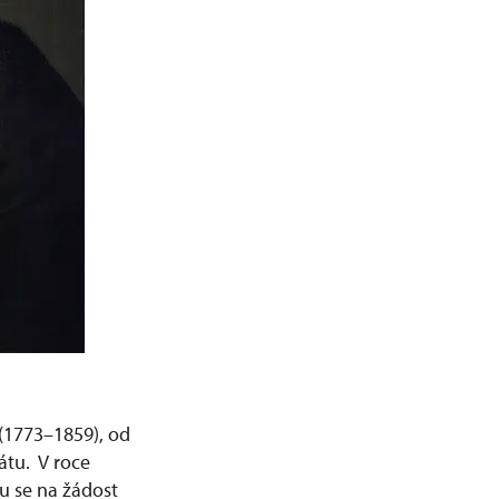
(1773–1859), od
átu. V roce
lu se na žádost