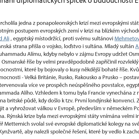
ednání diplomatických špiček o budoucnosti 
vrcholila jedna z ponapoleonských krizí mezi evropskými stát
ným postupem evropských zemí v krizi na blízkém východu.
 Ali
, egyptský místodržící, proti svému sultánovi
Mehmetovi 
nská strana přišla o vojsko, loďstvo i sultána. Mladý sultán
A
hammadu Alímu, kdyby nebylo v zájmu Evropy udržet Osma
Osmanské říše by velmi pravděpodobně zapříčinil rozvleklý 
nostmi, které by bojovaly o kusy někdější bohaté říše. Kvůl
cnosti - Velká Británie, Rusko, Rakousko a Prusko – postavi
tervenovala více ve prospěch neúspěšného povstalce, egyp
ammada Alího. Vzhledem k tomu byla Francie vynechána z 
na britské půdě, kdy došlo k tzv. První londýnské konvenci.
ojit a vyhrožovat válkou v Evropě, především v německém Por
ha. Rýnská krize byla mezi evropskými státy vnímána velmi i
ř Metternich svolal své evropské diplomatické kolegy na své 
Kynžvartě, aby nalezli společné řešení, které by vedlo k zac