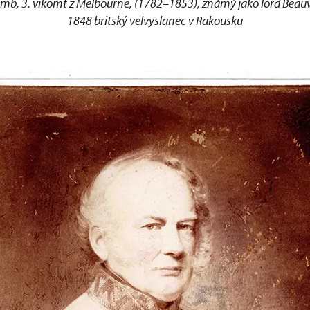
mb, 3. vikomt z Melbourne, (1782–1853), známý jako lord Beauv
1848 britský velvyslanec v Rakousku