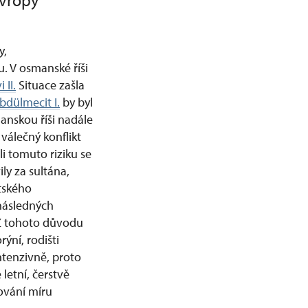
Evropy
y,
 V osmanské říši
II.
Situace zašla
bdülmecit I.
by byl
nskou říši nadále
válečný konflikt
i tomuto riziku se
ly za sultána,
tského
následných
 Z tohoto důvodu
ýní, rodišti
ntenzivně, proto
letní, čerstvě
hování míru