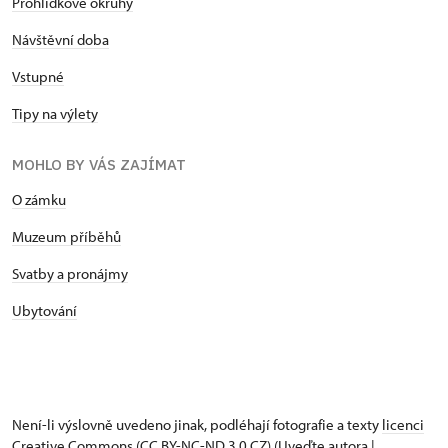
Prohlídkové okruhy
Návštěvní doba
Vstupné
Tipy na výlety
MOHLO BY VÁS ZAJÍMAT
O zámku
Muzeum příběhů
Svatby a pronájmy
Ubytování
Není-li výslovně uvedeno jinak, podléhají fotografie a texty
licenci
Creative Commons
(CC BY-NC-ND 3.0 CZ) (Uveďte autora |