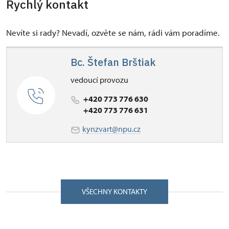
Rychlý kontakt
Nevíte si rady? Nevadí, ozvěte se nám, rádi vám poradíme.
Bc. Štefan Brštiak
vedoucí provozu
+420 773 776 630
+420 773 776 631
kynzvart@npu.cz
VŠECHNY KONTAKTY