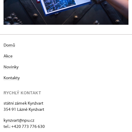
Domů
Akce
Novinky
Kontakty
RYCHLÝ KONTAKT
státní zámek Kynžvart
354 91 Lázně Kynžvart
kynzvart@npu.cz
tel.: +420 773 776 630