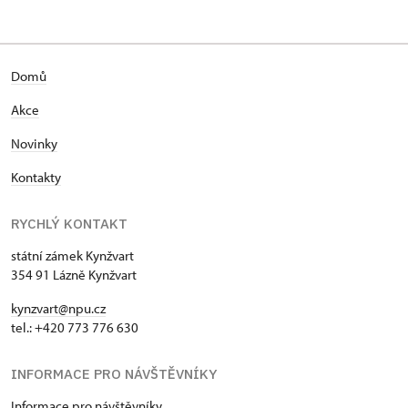
Domů
Akce
Novinky
Kontakty
RYCHLÝ KONTAKT
státní zámek Kynžvart
354 91 Lázně Kynžvart
kynzvart@npu.cz
tel.: +420 773 776 630
INFORMACE PRO NÁVŠTĚVNÍKY
Informace pro návštěvníky