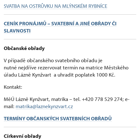
SVATBA NA OSTRŮVKU NA MLÝNSKÉM RYBNÍCE
CENÍK PRONÁJMŮ
– SVATEBNÍ A JINÉ OBŘADY ČI
SLAVNOSTI
Občanské obřady
V případě občanského svatebního obřadu je
nutné nejdříve rezervovat termín na matrice Městského
úřadu Lázně Kynžvart a uhradit poplatek 1000 Kč.
Kontakt:
MěÚ Lázně Kynžvart, matrika – tel. +420 778 529 274; e-
mail:
matrika@laznekynzvart.cz
TERMÍNY OBČANSKÝCH SVATEBNÍCH OBŘADŮ
Církevní obřady