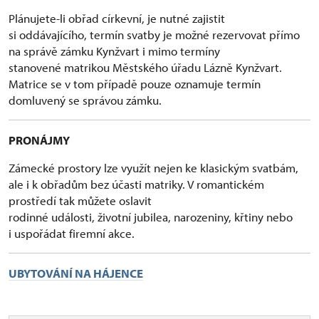
Plánujete-li obřad církevní, je nutné zajistit
si oddávajícího, termín svatby je možné rezervovat přímo
na správě zámku Kynžvart i mimo termíny
stanovené matrikou Městského úřadu Lázně Kynžvart.
Matrice se v tom případě pouze oznamuje termín
domluvený se správou zámku.
PRONÁJMY
Zámecké prostory lze využít nejen ke klasickým svatbám,
ale i k obřadům bez účasti matriky. V romantickém
prostředí tak můžete oslavit
rodinné události, životní jubilea, narozeniny, křtiny nebo
i uspořádat firemní akce.
UBYTOVÁNÍ NA HÁJENCE