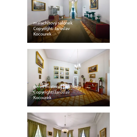
malachitový salónek
Copyright: Jaroslav
Kocourek
denní místnost pro hosty
Copyright: Jaroslav
Kocourek