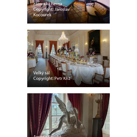
zámecká herna
Copyright: Jaroslav
Kocourek
Velký sál
Copyright: Petr Kříž
Amor a Psyché