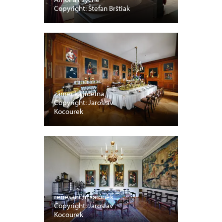
Copyright: Štefan Brštiak
zámecká jídelna
Copyright: Jaroslav
Kocourek
renesanční salónek
Copyright: Jaroslav
Kocourek