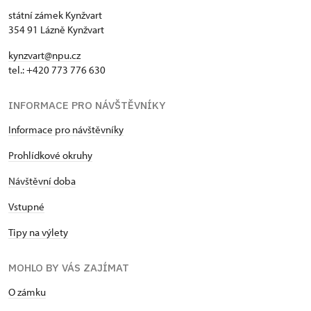
státní zámek Kynžvart
354 91 Lázně Kynžvart
kynzvart@npu.cz
tel.: +420 773 776 630
INFORMACE PRO NÁVŠTĚVNÍKY
Informace pro návštěvníky
Prohlídkové okruhy
Návštěvní doba
Vstupné
Tipy na výlety
MOHLO BY VÁS ZAJÍMAT
O zámku