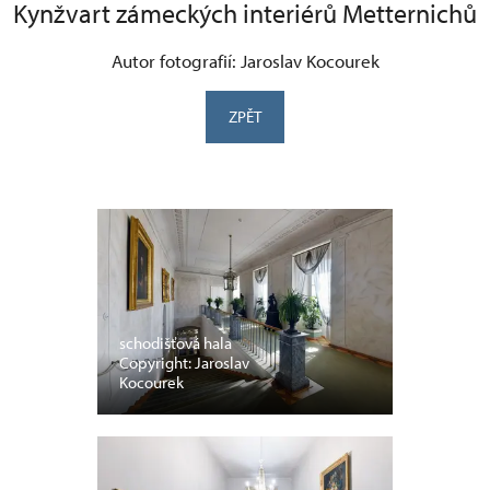
Kynžvart zámeckých interiérů Metternichů
Autor fotografií: Jaroslav Kocourek
ZPĚT
schodišťová hala
Copyright: Jaroslav
Kocourek