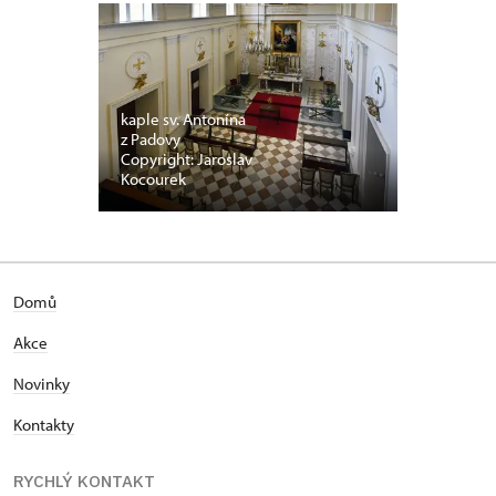
kaple sv. Antonína
z Padovy
Copyright: Jaroslav
Kocourek
Domů
Akce
Novinky
Kontakty
RYCHLÝ KONTAKT