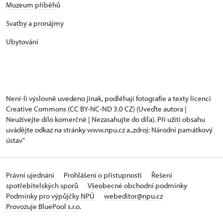
Muzeum příběhů
Svatby a pronájmy
Ubytování
Není-li výslovně uvedeno jinak, podléhají fotografie a texty
licenci
Creative Commons
(CC BY-NC-ND 3.0 CZ) (Uveďte autora |
Neužívejte dílo komerčně | Nezasahujte do díla). Při užití obsahu
uvádějte odkaz na stránky www.npu.cz a „zdroj: Národní památkový
ústav“
Právní ujednání
Prohlášení o přístupnosti
Řešení
spotřebitelských sporů
Všeobecné obchodní podmínky
Podmínky pro výpůjčky NPÚ
webeditor@npu.cz
Provozuje BluePool s.r.o.