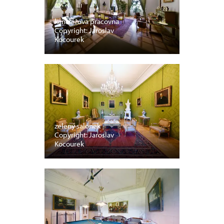
kancléřova pracovna
Copyright: Jaroslav
Kocourek
zelený salónek
Copyright: Jaroslav
Kocourek