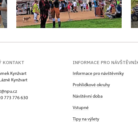
Ý KONTAKT
INFORMACE PRO NÁVŠTĚVNÍ
zámek Kynžvart
Informace pro návštěvníky
Lázně Kynžvart
Prohlídkové okruhy
t@npu.cz
Návštěvní doba
420 773 776 630
Vstupné
Tipy na výlety