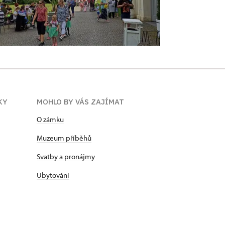
KY
MOHLO BY VÁS ZAJÍMAT
O zámku
Muzeum příběhů
Svatby a pronájmy
Ubytování