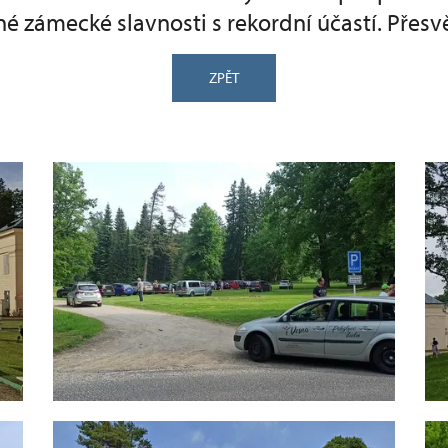
né zámecké slavnosti s rekordní účastí. Přesv
ZPĚT