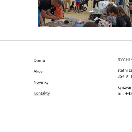
RYCHL
Domů
státní 
Akce
354 91 
Novinky
kynzvar
Kontakty
tel.: +