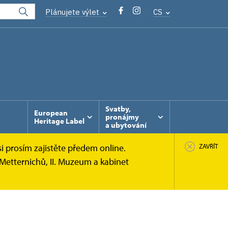
Plánujete výlet
CS
Svatby,
European
pronájmy
Heritage Label
a ubytování
i prosím zajistěte předem online.
ZAVŘÍT
Metternichů, II. Muzeum a kabinet