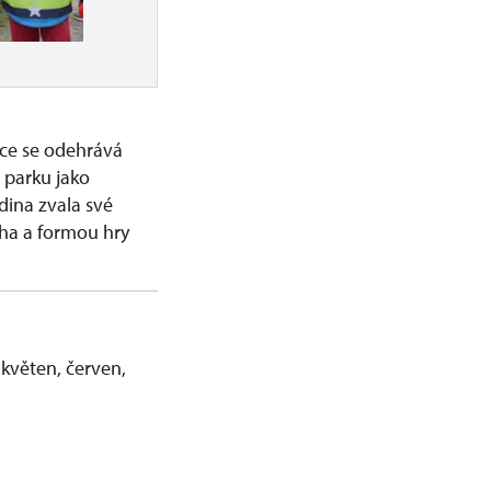
kce se odehrává
 parku jako
dina zvala své
cha a formou hry
 květen, červen,