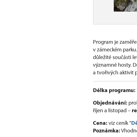
Program je zaměřen
v zámeckém parku. 
důležité součásti l
významné hosty. Dě
a tvořivých aktivit
Délka programu: 
Objednávání:
proh
říjen a listopad –
r
Cena:
viz ceník "
Dě
Poznámka:
Vhodné