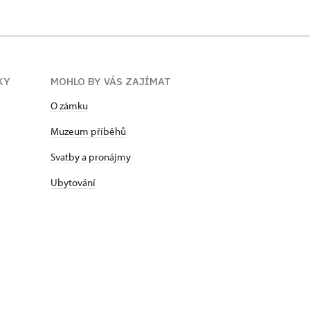
KY
MOHLO BY VÁS ZAJÍMAT
O zámku
Muzeum příběhů
Svatby a pronájmy
Ubytování