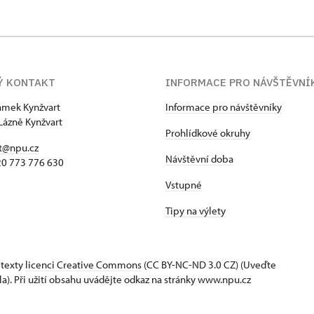
Ý KONTAKT
INFORMACE PRO NÁVŠTĚVNÍ
zámek Kynžvart
Informace pro návštěvníky
Lázně Kynžvart
Prohlídkové okruhy
t@npu.cz
Návštěvní doba
420 773 776 630
Vstupné
Tipy na výlety
 texty
licenci Creative Commons
(CC BY-NC-ND 3.0 CZ) (Uveďte
la). Při užití obsahu uvádějte odkaz na stránky www.npu.cz