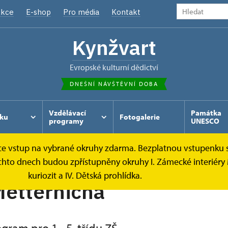
kce
E-shop
Pro média
Kontakt
Kynžvart
Evropské kulturní dědictví
DNEŠNÍ NÁVŠTĚVNÍ DOBA
Vzdělávací
Památka
ku
Fotogalerie
programy
UNESCO
tce vstup na vybrané okruhy zdarma. Bezplatnou vstupenku s
ěchto dnech budou zpřístupněny okruhy I. Zámecké interiéry 
kuriozit a IV. Dětská prohlídka.
Metternicha