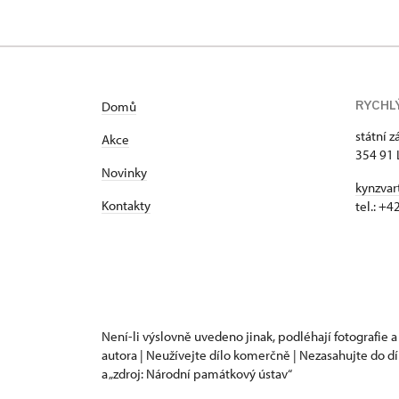
RYCHL
Domů
státní 
Akce
354 91 
Novinky
kynzvar
Kontakty
tel.: +
Není-li výslovně uvedeno jinak, podléhají fotografie a
autora | Neužívejte dílo komerčně | Nezasahujte do dí
a „zdroj: Národní památkový ústav“