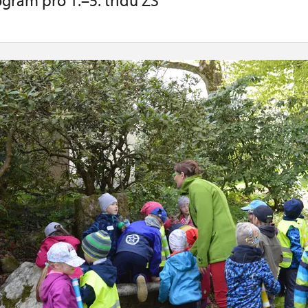
gram pro 1.–5. třídu ZŠ