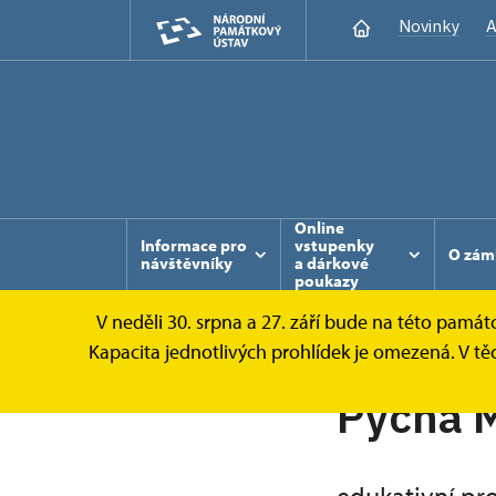
Novinky
A
Online
Informace pro
vstupenky
O zám
návštěvníky
a dárkové
poukazy
V neděli 30. srpna a 27. září bude na této pamá
Kapacita jednotlivých prohlídek je omezená. V t
Pýcha 