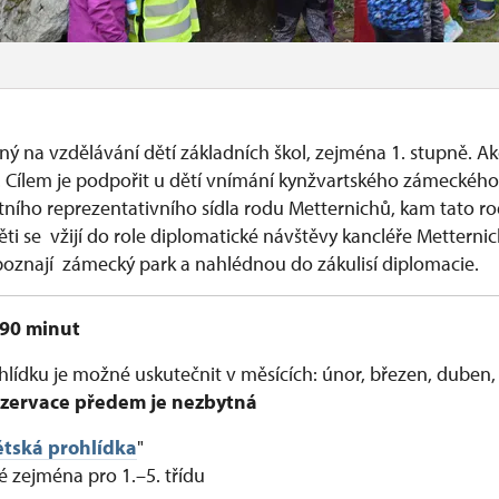
ý na vzdělávání dětí základních škol, zejména 1. stupně. A
Cílem je podpořit u dětí vnímání kynžvartského zámeckého
etního reprezentativního sídla rodu Metternichů, kam tato ro
ti se vžijí do role diplomatické návštěvy kancléře Metterni
 poznají zámecký park a nahlédnou do zákulisí diplomacie.
90 minut
lídku je možné uskutečnit v měsících: únor, březen, duben,
ezervace předem je nezbytná
tská prohlídka
"
 zejména pro 1.–5. třídu