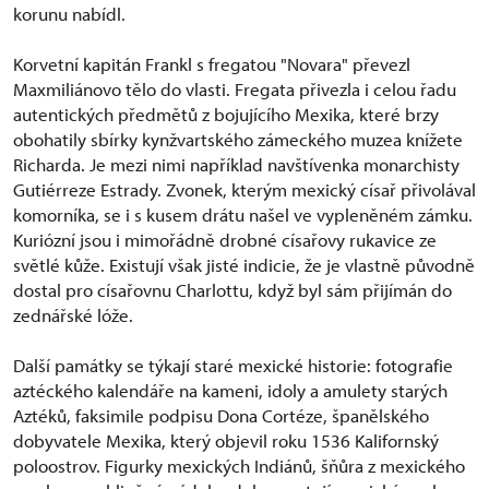
korunu nabídl.
Korvetní kapitán Frankl s fregatou "Novara" převezl
Maxmiliánovo tělo do vlasti. Fregata přivezla i celou řadu
autentických předmětů z bojujícího Mexika, které brzy
obohatily sbírky kynžvartského zámeckého muzea knížete
Richarda. Je mezi nimi například navštívenka monarchisty
Gutiérreze Estrady. Zvonek, kterým mexický císař přivolával
komorníka, se i s kusem drátu našel ve vypleněném zámku.
Kuriózní jsou i mimořádně drobné císařovy rukavice ze
světlé kůže. Existují však jisté indicie, že je vlastně původně
dostal pro císařovnu Charlottu, když byl sám přijímán do
zednářské lóže.
Další památky se týkají staré mexické historie: fotografie
aztéckého kalendáře na kameni, idoly a amulety starých
Aztéků, faksimile podpisu Dona Cortéze, španělského
dobyvatele Mexika, který objevil roku 1536 Kalifornský
poloostrov. Figurky mexických Indiánů, šňůra z mexického