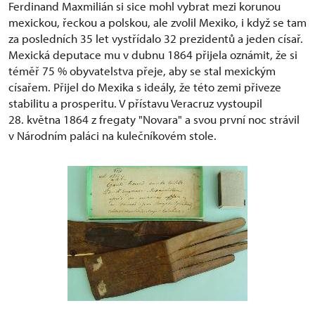
Ferdinand Maxmilián si sice mohl vybrat mezi korunou
mexickou, řeckou a polskou, ale zvolil Mexiko, i když se tam
za posledních 35 let vystřídalo 32 prezidentů a jeden císař.
Mexická deputace mu v dubnu 1864 přijela oznámit, že si
téměř 75 % obyvatelstva přeje, aby se stal mexickým
císařem. Přijel do Mexika s ideály, že této zemi přiveze
stabilitu a prosperitu. V přístavu Veracruz vystoupil
28. května 1864 z fregaty "Novara" a svou první noc strávil
v Národním paláci na kulečníkovém stole.