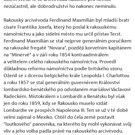
nezúčastnil, ale dobrodružství ho nakonec neminulo.
Rakouský arcivévoda Ferdinand Maxmilián byl mladší bratr
císaře Františka Josefa, který ho poslal k rakouskému
námořnictvu a jako sídelní město mu určil přístav Terst.
Ferdinand Maxmilián se stal nejprve generálním poručíkem
na rakouské fregatě "Novara", později korvetním kapitánem
na "Minervě" a v září roku 1854 kontraadmirálem
a velitelem celého rakouského námořnictva. Provedl
důkladnou reformu námořnictva podle britského vzoru.
Oženil se s dcerou belgického krále Leopolda I. Charlottou
a roku 1857 se stal generálním guvernérem Království
lombardsko-benátského po odvolaném maršálovi Václavovi
Radeckém. Místokrálem v Lombardii a Benátsku byl však
jen do roku 1859, kdy se Rakousko muselo vzdát
Lombardie ve prospěch Napoleona III. Ten se už v té době
velmi zajímal o Mexiko. Chtěl do čela země postavit
"loutkového" panovníka, na kterého by mohl vykonávat svůj
vliv a jeho volba padla právě na rakouského arcivévodu.