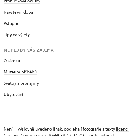
Prohlídkové okruhy
Návštěvní doba
Vstupné
Tipy na výlety
MOHLO BY VÁS ZAJÍMAT
O zámku
Muzeum příběhů
Svatby a pronájmy
Ubytování
Není-li výslovně uvedeno jinak, podléhají fotografie a texty
licenci
Creative Commons
(CC BY-NC-ND 3.0 CZ) (Uveďte autora |