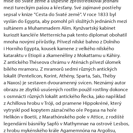
mise do Svaté země a úspěšně zprostředkoval jednání
mezi tureckým pašou a křesťany. Své zajímavé postřehy
sepsal v knize "Cesta do Svaté země". V roce 1833 byl
vyslán do Egypta, aby pomohl při složitých jednáních mezi
sultánem a Muhammadem Alím. Kynžvartský kabinet
kuriozit kancléře Metternicha pak tento diplomat obohatil
mnoha novými přírůstky. Přivezl nilské bahno z Dolního
i Horního Egypta, kousek kamene z velkého nilského
kataraktu v Etiopii a zkameněliny z Mokattamu u Káhiry.
Z antického Théseova chrámu v Aténách přivezl úlomek
bílého mramoru. Z mramorů sedmi různých antických
lokalit (Pentelicon, Korint, Athény, Sparta, Sais, Théby
a Naxos) je sestaven dvouramenný svícen. Neznámý autor
obrazu ze zbytků usušených rostlin použil rostliny dokonce
s osmnácti různých lokalit antického Řecka, jako například
z Achillova hrobu v Tróji, od pramene Hippokréné, který
vytryskl pod kopytem zázračného oře Pegasa na hoře
Helikón v Boetii, z Marathónského pole v Attice, z rodiště
legendární básnířky Sapfó v Mathymnae na ostrově Lesbos,
z hrobu mykénského krále Agamemnóna na Argolisu,