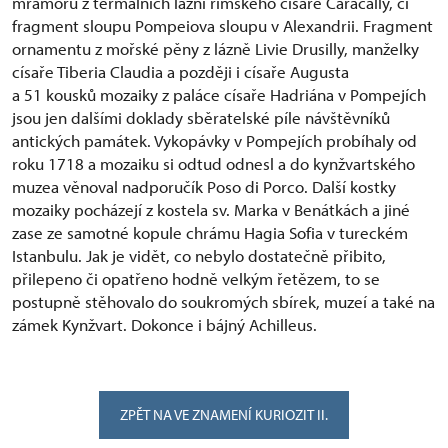
mramoru z termálních lázní římského císaře Caracally, či
fragment sloupu Pompeiova sloupu v Alexandrii. Fragment
ornamentu z mořské pěny z lázně Livie Drusilly, manželky
císaře Tiberia Claudia a později i císaře Augusta
a 51 kousků mozaiky z paláce císaře Hadriána v Pompejích
jsou jen dalšími doklady sběratelské píle návštěvníků
antických památek. Vykopávky v Pompejích probíhaly od
roku 1718 a mozaiku si odtud odnesl a do kynžvartského
muzea věnoval nadporučík Poso di Porco. Další kostky
mozaiky pocházejí z kostela sv. Marka v Benátkách a jiné
zase ze samotné kopule chrámu Hagia Sofia v tureckém
Istanbulu. Jak je vidět, co nebylo dostatečně přibito,
přilepeno či opatřeno hodně velkým řetězem, to se
postupně stěhovalo do soukromých sbírek, muzeí a také na
zámek Kynžvart. Dokonce i bájný Achilleus.
ZPĚT NA VE ZNAMENÍ KURIOZIT II.