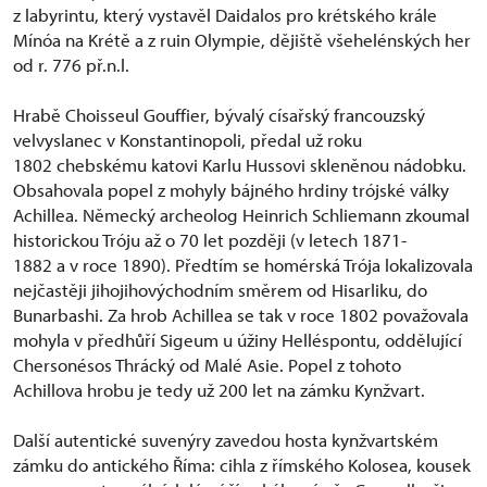
z labyrintu, který vystavěl Daidalos pro krétského krále
Mínóa na Krétě a z ruin Olympie, dějiště všehelénských her
od r. 776 př.n.l.
Hrabě Choisseul Gouffier, bývalý císařský francouzský
velvyslanec v Konstantinopoli, předal už roku
1802 chebskému katovi Karlu Hussovi skleněnou nádobku.
Obsahovala popel z mohyly bájného hrdiny trójské války
Achillea. Německý archeolog Heinrich Schliemann zkoumal
historickou Tróju až o 70 let později (v letech 1871-
1882 a v roce 1890). Předtím se homérská Trója lokalizovala
nejčastěji jihojihovýchodním směrem od Hisarliku, do
Bunarbashi. Za hrob Achillea se tak v roce 1802 považovala
mohyla v předhůří Sigeum u úžiny Helléspontu, oddělující
Chersonésos Thrácký od Malé Asie. Popel z tohoto
Achillova hrobu je tedy už 200 let na zámku Kynžvart.
Další autentické suvenýry zavedou hosta kynžvartském
zámku do antického Říma: cihla z římského Kolosea, kousek