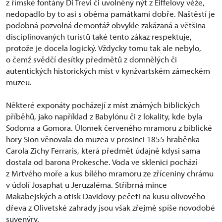
z římské fontány Di Trevi či uvolněný nýt z Eiffelovy věže,
nedopadlo by to asi s oběma památkami dobře. Naštěstí je
podobná pozvolná demontáž obvykle zakázaná a většina
disciplinovaných turistů také tento zákaz respektuje,
protože je docela logický. Vždycky tomu tak ale nebylo,
o čemž svědčí desítky předmětů z domnělých či
autentických historických míst v kynžvartském zámeckém
muzeu.
Některé exponáty pocházejí z míst známých biblických
příběhů, jako například z Babylónu či z lokality, kde byla
Sodoma a Gomora. Úlomek červeného mramoru z biblické
hory Sion věnovala do muzea v prosinci 1855 hraběnka
Carola Zichy Ferraris, která předmět údajně kdysi sama
dostala od barona Prokesche. Voda ve sklenici pochází
z Mrtvého moře a kus bílého mramoru ze zříceniny chrámu
v údolí Josaphat u Jeruzaléma. Stříbrná mince
Makabejských a otisk Davidovy pečeti na kusu olivového
dřeva z Olivetské zahrady jsou však zřejmě spíše novodobé
suvenýry.