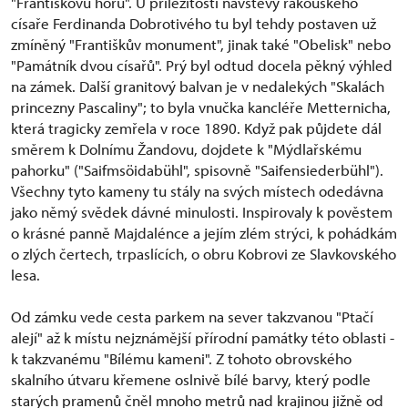
"Františkovu horu". U příležitosti návštěvy rakouského
císaře Ferdinanda Dobrotivého tu byl tehdy postaven už
zmíněný "Františkův monument", jinak také "Obelisk" nebo
"Památník dvou císařů". Prý byl odtud docela pěkný výhled
na zámek. Další granitový balvan je v nedalekých "Skalách
princezny Pascaliny"; to byla vnučka kancléře Metternicha,
která tragicky zemřela v roce 1890. Když pak půjdete dál
směrem k Dolnímu Žandovu, dojdete k "Mýdlařskému
pahorku" ("Saifmsöidabühl", spisovně "Saifensiederbühl").
Všechny tyto kameny tu stály na svých místech odedávna
jako němý svědek dávné minulosti. Inspirovaly k pověstem
o krásné panně Majdalénce a jejím zlém strýci, k pohádkám
o zlých čertech, trpaslících, o obru Kobrovi ze Slavkovského
lesa.
Od zámku vede cesta parkem na sever takzvanou "Ptačí
alejí" až k místu nejznámější přírodní památky této oblasti -
k takzvanému "Bílému kameni". Z tohoto obrovského
skalního útvaru křemene oslnivě bílé barvy, který podle
starých pramenů čněl mnoho metrů nad krajinou jižně od