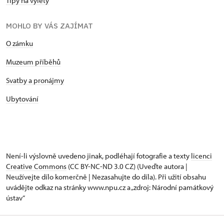
Tipy na výlety
MOHLO BY VÁS ZAJÍMAT
O zámku
Muzeum příběhů
Svatby a pronájmy
Ubytování
Není-li výslovně uvedeno jinak, podléhají fotografie a texty
licenci
Creative Commons
(CC BY-NC-ND 3.0 CZ) (Uveďte autora |
Neužívejte dílo komerčně | Nezasahujte do díla). Při užití obsahu
uvádějte odkaz na stránky www.npu.cz a „zdroj: Národní památkový
ústav“