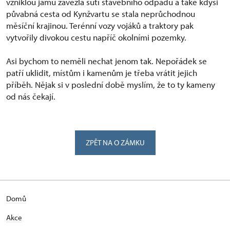
vzniklou jámu zavezla sutí stavebního odpadu a také kdysi
půvabná cesta od Kynžvartu se stala neprůchodnou
měsíční krajinou. Terénní vozy vojáků a traktory pak
vytvořily divokou cestu napříč okolními pozemky.
Asi bychom to neměli nechat jenom tak. Nepořádek se
patří uklidit, místům i kamenům je třeba vrátit jejich
příběh. Nějak si v poslední době myslím, že to ty kameny
od nás čekají.
ZPĚT NA O ZÁMKU
Domů
Akce