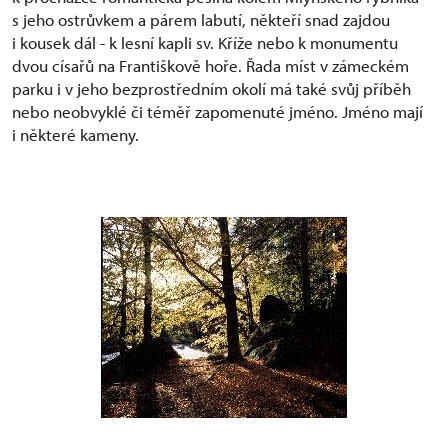
s jeho ostrůvkem a párem labutí, někteří snad zajdou
i kousek dál - k lesní kapli sv. Kříže nebo k monumentu
dvou císařů na Františkově hoře. Řada míst v zámeckém
parku i v jeho bezprostředním okolí má také svůj příběh
nebo neobvyklé či téměř zapomenuté jméno. Jméno mají
i některé kameny.