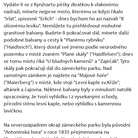
Vydáte-li se z Kynžvartu pěšky zkratkou k vlakovému
nádraží, minete nejprve místo, kterému se kdysi říkalo
"Irlat", spisovně "Erlich" - dnes bychom ho asi nazvali "K
olšovému lesíku". Nemůžete tu přehlédnout mohutné
granitové balvany. Budete-li pokračovat dál, minete další
podobné balvany u cesty k "Planému rybníku"
("Haidteich"), který dostal své jméno podle neúrodného
pozemku v místě zvaném "Plané skály" ("Haidfelsen"); dnes
se tomu místu říká "U bludných kamenů" a "Zaječák". Tyto
skály pak pokračují dál do zámeckého parku. Nad
samotným zámkem je najdete na "Májové hoře"
("Maierberg") v místě, kde stojí "Lesní kaple sv.Kříže",
altánek a čajovna. Některé balvany byly v minulosti natolik
opracovány, že tvoří vyhlídku i z vysekanými schody,
přírodní stěnu lesní kaple, nebo výhlídku s kamennou
lavičkou.
Na severozápadním okraji zámeckého parku byla původní
"Antonínská hora" v roce 1835 přejmenovaná na