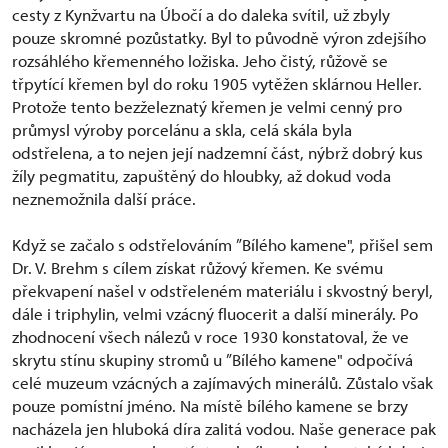
cesty z Kynžvartu na Úbočí a do daleka svítil, už zbyly
pouze skromné pozůstatky. Byl to původně výron zdejšího
rozsáhlého křemenného ložiska. Jeho čistý, růžově se
třpytící křemen byl do roku 1905 vytěžen sklárnou Heller.
Protože tento bezželeznatý křemen je velmi cenný pro
průmysl výroby porcelánu a skla, celá skála byla
odstřelena, a to nejen její nadzemní část, nýbrž dobrý kus
žíly pegmatitu, zapuštěný do hloubky, až dokud voda
neznemožnila další práce.
Když se začalo s odstřelováním ”Bílého kamene", přišel sem
Dr. V. Brehm s cílem získat růžový křemen. Ke svému
překvapení našel v odstřeleném materiálu i skvostný beryl,
dále i triphylin, velmi vzácný fluocerit a další minerály. Po
zhodnocení všech nálezů v roce 1930 konstatoval, že ve
skrytu stínu skupiny stromů u ”Bílého kamene" odpočívá
celé muzeum vzácných a zajímavých minerálů. Zůstalo však
pouze pomístní jméno. Na místě bílého kamene se brzy
nacházela jen hluboká díra zalitá vodou. Naše generace pak