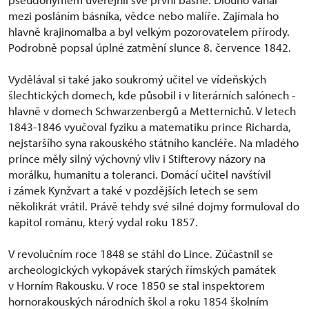
mezi posláním básníka, vědce nebo malíře. Zajímala ho
hlavně krajinomalba a byl velkým pozorovatelem přírody.
Podrobně popsal úplné zatmění slunce 8. července 1842.
Vydělával si také jako soukromý učitel ve vídeňských
šlechtických domech, kde působil i v literárních salónech -
hlavně v domech Schwarzenbergů a Metternichů. V letech
1843-1846 vyučoval fyziku a matematiku prince Richarda,
nejstaršího syna rakouského státního kancléře. Na mladého
prince měly silný výchovný vliv i Stifterovy názory na
morálku, humanitu a toleranci. Domácí učitel navštívil
i zámek Kynžvart a také v pozdějších letech se sem
několikrát vrátil. Právě tehdy své silné dojmy formuloval do
kapitol románu, který vydal roku 1857.
V revolučním roce 1848 se stáhl do Lince. Zúčastnil se
archeologických vykopávek starých římských památek
v Horním Rakousku. V roce 1850 se stal inspektorem
hornorakouských národních škol a roku 1854 školním