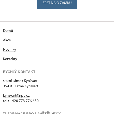
ZPĚT NA O ZÁMKU
Domů
Akce
Novinky
Kontakty
RYCHLÝ KONTAKT
státní zámek Kynžvart
354 91 Lázně Kynžvart
kynzvart@npu.cz
tel.: +420 773 776 630
INFORMACE PRO NÁVŠTĚVNÍKY