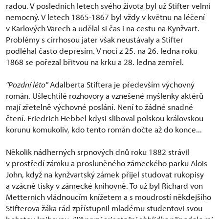
radou. V posledních letech svého života byl už Stifter velmi
nemocný. V letech 1865-1867 byl vždy v květnu na léčení
v Karlových Varech a udělal si čas i na cestu na Kynžvart.
Problémy s cirrhosou jater však neustávaly a Stifter
podléhal často depresím. V noci z 25. na 26. ledna roku
1868 se pořezal břitvou na krku a 28. ledna zemřel.
"Pozdní léto"
Adalberta Stiftera je především výchovný
román. Ušlechtilé rozhovory a vznešené myšlenky aktérů
mají zřetelně výchovné poslání. Není to žádné snadné
čtení. Friedrich Hebbel kdysi sliboval polskou královskou
korunu komukoliv, kdo tento román dočte až do konce...
Několik nádherných srpnových dnů roku 1882 strávil
v prostředí zámku a prosluněného zámeckého parku Alois
John, když na kynžvartský zámek přijel studovat rukopisy
a vzácné tisky v zámecké knihovně. To už byl Richard von
Metternich vládnoucím knížetem a s moudrostí někdejšího
Stifterova žáka rád zpřístupnil mladému studentovi svou