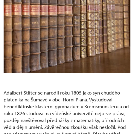
Adalbert Stifter se narodil roku 1805 jako syn chudého
pláteníka na Šumavě v obci Horní Planá. Vystudoval
benediktinské klášterní gymnázium v Kremsmünsteru a od
roku 1826 studoval na vídeňské univerzitě nejprve práva,
později navštěvoval přednášky z matematiky, přírodních
věd a dějin umění. Závěrečnou zkoušku však nesložil. Pod
pseudonymem uveřejnil své první básně. Dlouho váhal