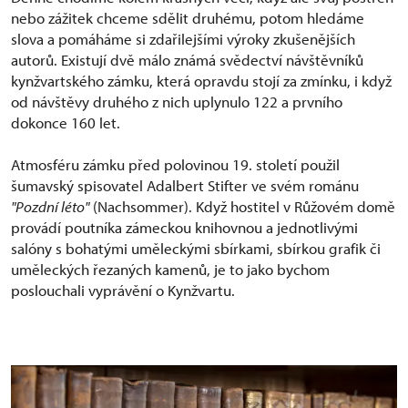
nebo zážitek chceme sdělit druhému, potom hledáme
slova a pomáháme si zdařilejšími výroky zkušenějších
autorů. Existují dvě málo známá svědectví návštěvníků
kynžvartského zámku, která opravdu stojí za zmínku, i když
od návštěvy druhého z nich uplynulo 122 a prvního
dokonce 160 let.
Atmosféru zámku před polovinou 19. století použil
šumavský spisovatel Adalbert Stifter ve svém románu
"Pozdní léto"
(Nachsommer). Když hostitel v Růžovém domě
provádí poutníka zámeckou knihovnou a jednotlivými
salóny s bohatými uměleckými sbírkami, sbírkou grafik či
uměleckých řezaných kamenů, je to jako bychom
poslouchali vyprávění o Kynžvartu.