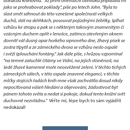
bohatou knihovnu.
"Již první orientační obhlídka připadala mi
jako se prohrabovat poklady", píše po letech John. "Byla to
slast smět sáhnout do této vznešené společnosti velkých
duchů, stát na skříňkách, posouvat pojízdnými žebříky, šplhat
vzhůru ke stropu a pak se s některým takovým znamenitým či
vzácným duchem opřít v lenošce, zatímco otevřeným oknem
dovnitř vál dusný opar horkého srpnového dne, žhavý písek se
zostra třpytil a ze zámeckého dvora se vzhůru neslo ospalé
i svěží šplouchání fontány." Jak dále píše, s hrůzou vzpomínal
"na temné zatuchlé čítárny ve Vídni, na jejich stísněnost, na
šedé žhavé kamenné moře neosvěžené zelení. V těchto tichých
zámeckých sálech, v této ospale znavené eleganci, v těchto
mlčky stojících řadách knih mne však zachvátila dosud nikdy
nepociťovaná vášeň hledání a objevování, žádostivost být
pánem tohoto světa a nedat si pokoje, dokud tento knižní svět
duchovně nezvládnu."
Věřte mi, lépe bych to sám vyjádřit
nedokázal!