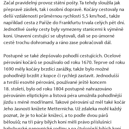
Začal pravidelný provoz státní pošty. Ta tehdy sloužila jak
přepravě zásilek, tak i osobní dopravě. Kočáry cestovaly na
delší vzdálenosti průměrnou rychlostí 5,5 km/hod., takže
například cesta z Paříže do Frankfurtu trvala celých pět dní.
Jednotlivé úseky cesty byly vymezeny stanicemi k výměně
koní. Unavení cestující se ubytovali, dali se po úmorné
cestě trochu dohromady a ráno zase pokračovali dál.
Postupně se také zlepšovalo pohodlí cestujících. Ocelové
pérování kočárů se používalo od roku 1670. Teprve od roku
1690 měly kočáry brzdící zarážky, takže bylo možné
pohodlněji brzdit z kopce či rychleji zastavit. Jednodušší
a tvrdší esovité pérování, používané ještě koncem
18. století, bylo od roku 1804 postupně nahrazováno
pérováním eliptickým a listová péra umožnila pohodlnější
jízdu s méně modřinami. Takové pérování už měl také kočár
Jeho Jasnosti knížete Metternicha. Už zdaleka mohl každý
poznat, že je to kočár knížecí, a to podle dvou párů
běloušů; na tři páry bílých koní měli právo příslušníci
habsburské panovnické rodiny a na čtyřspřeží bílých koní