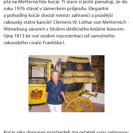
ptá na Metternichův kočár. Ti starší si ještě pamatují, že do
roku 1976 stával v zámeckém průjezdu. Elegantní
a pohodlný kočár dostal ministr zahraničí a pozdější
rakouský státní kancléř Clemens W. Lothar von Metternich -
Winneburg zároveň s titulem dědičného knížete koncem
října 1813 ke své osobní reprezentaci od samotného
rakouského císaře Františka I.
Kočár jako dopravní prostředek má ostatně svou zajímavou