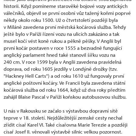
historii. Když pomineme starověké bojové vozy antických
válečníků, objevil se první osobní vůz tažený koňmi poprvé
někdy okolo roku 1500. Už o čtvrtstoletí později byla
v Miláně zavedena první městská kočárová služba. Tehdy
ještě bylo v Paříži řízení vozu na ulicích zakázáno a tak
musel kočí vést koně rukou a pěkně pěšky. V Anglii byl
první kočár postaven v roce 1555 a bezvadně fungující
anglický parlament hned také stanovil šířku vozu na
240 cm. V roce 1599 byla v Anglii zavedena pravidelná
doprava, od roku 1605 jezdily v Londýně drožky (tzv.
"Hackney Hell Carts") a od roku 1610 už fungovaly první
anglické poštovní kočáry. Ve Francii byla zavedena státní
kočárová služba od roku 1664, když už dva roky předtím
zahájil Blaise Pascal v Paříži koňskou autobusovou službu.
U nás v Rakousku se začalo s výstavbou dopravní sítě
teprve v 18. století. Nejdůležitější zemské cesty nechal
zřídit císař Karel VI. Také císařovna Marie Terezie a později
císař Josef II. věnovali výstavbě silnic velkou pozornost.