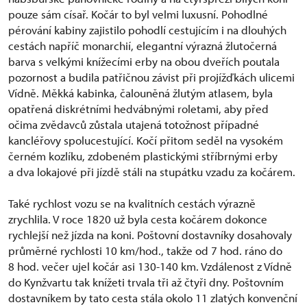
pouze sám císař. Kočár to byl velmi luxusní. Pohodlné
pérování kabiny zajistilo pohodlí cestujícím i na dlouhých
cestách napříč monarchií, elegantní výrazná žlutočerná
barva s velkými knížecími erby na obou dveřích poutala
pozornost a budila patřičnou závist při projížďkách ulicemi
Vídně. Měkká kabinka, čalouněná žlutým atlasem, byla
opatřená diskrétními hedvábnými roletami, aby před
očima zvědavců zůstala utajená totožnost případné
kancléřovy spolucestující. Kočí přitom seděl na vysokém
černém kozlíku, zdobeném plastickými stříbrnými erby
a dva lokajové při jízdě stáli na stupátku vzadu za kočárem.
Také rychlost vozu se na kvalitních cestách výrazně
zrychlila. V roce 1820 už byla cesta kočárem dokonce
rychlejší než jízda na koni. Poštovní dostavníky dosahovaly
průměrné rychlosti 10 km/hod., takže od 7 hod. ráno do
8 hod. večer ujel kočár asi 130-140 km. Vzdálenost z Vídně
do Kynžvartu tak knížeti trvala tři až čtyři dny. Poštovním
dostavníkem by tato cesta stála okolo 11 zlatých konvenční