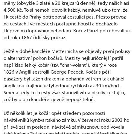
měny (obvykle 3 zlaté a 20 krejcarů denně), tedy našich asi
4.500 Kč. To si nemohl dovolit každý, nemluvě už o tom, že
i k cestě do Prahy potřeboval cestující pas. Přesto provoz
na cestách i ve městech postupně houstl a docházelo
i k prvním dopravním nehodám. Kočí v Paříži potřebovali už
od roku 1867 řidičský průkaz.
Ještě v době kancléře Metternicha se objevily první pokusy
o alternativní pohon kočárů. Mezi ty nejkurióznější patřil
například lehký kočár (tzv. "char-volant"), který v roce
1826 v Anglii sestrojil George Pocock. Kočár s pěti
pasažéry byl tažen drakem a poháněn větrem tak uháněl
anglickou krajinou úctyhodnou rychlostí až 30 km/hod.
Směr a tedy i cíl cesty však stanovil vítr a nikoliv cestující,
což bylo pro kancléře zjevně nepoužitelné.
Už několik let je kočár opět středem pozornosti
návštěvníků kynžvartského zámku. V červenci roku 2003 ho
při své zatím poslední návštěvě zámku znovu obdivovala
také kněžna Tatiana von Metternich, rozená Wassilčikov(na