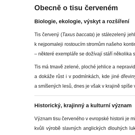
Obecně o tisu červeném
Biologie, ekologie, výskyt a rozšíření
Tis červený (
Taxus baccata
) je stálezelený je
k nejpomaleji rostoucím stromům našeho konti
– některé exempláře se dožívají stáří několika se
Tis má tmavě zelené, ploché jehlice a nepravi
a dokáže růst i v podmínkách, kde jiné dřeviny
a smíšených lesů, dnes je však v krajině spíše
Historický, krajinný a kulturní význam
Význam tisu červeného v evropské historii je 
kvůli výrobě slavných anglických dlouhých luk