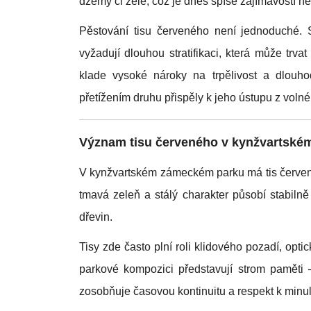
džemy či želé, což je dnes spíše zajímavostí n
Pěstování tisu červeného není jednoduché. 
vyžadují dlouhou stratifikaci, která může trvat
klade vysoké nároky na trpělivost a dlouhod
přetížením druhu přispěly k jeho ústupu z volné 
Význam tisu červeného v kynžvartsk
V kynžvartském zámeckém parku má tis červený
tmavá zeleň a stálý charakter působí stabilně 
dřevin.
Tisy zde často plní roli klidového pozadí, opti
parkové kompozici představují strom paměti 
zosobňuje časovou kontinuitu a respekt k minul