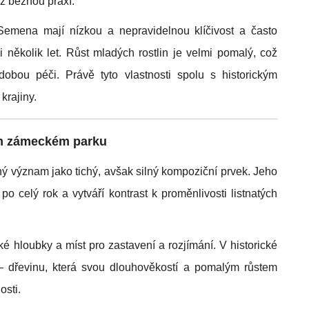
ež běžnou praxí.
Semena mají nízkou a nepravidelnou klíčivost a často
 i několik let. Růst mladých rostlin je velmi pomalý, což
obou péči. Právě tyto vlastnosti spolu s historickým
krajiny.
ém zámeckém parku
 význam jako tichý, avšak silný kompoziční prvek. Jeho
po celý rok a vytváří kontrast k proměnlivosti listnatých
cké hloubky a míst pro zastavení a rozjímání. V historické
– dřevinu, která svou dlouhověkostí a pomalým růstem
osti.