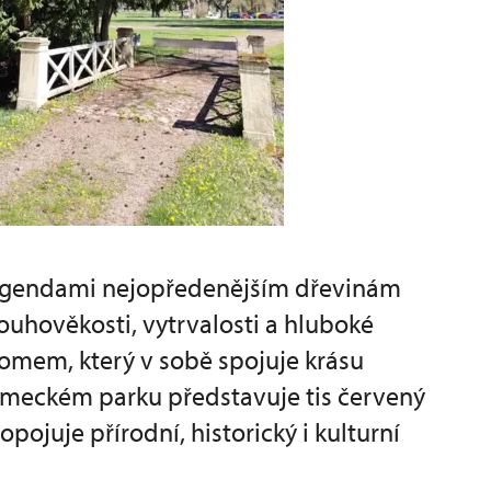
a legendami nejopředenějším dřevinám
ouhověkosti, vytrvalosti a hluboké
romem, který v sobě spojuje krásu
ámeckém parku představuje tis červený
pojuje přírodní, historický i kulturní