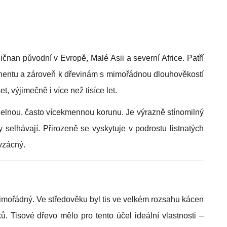
hličnan původní v Evropě, Malé Asii a severní Africe. Patří
nentu a zároveň k dřevinám s mimořádnou dlouhověkostí
t, výjimečně i více než tisíce let.
delnou, často vícekmennou korunu. Je výrazně stínomilný
 selhávají. Přirozeně se vyskytuje v podrostu listnatých
 vzácný.
mimořádný. Ve středověku byl tis ve velkém rozsahu kácen
ů. Tisové dřevo mělo pro tento účel ideální vlastnosti –