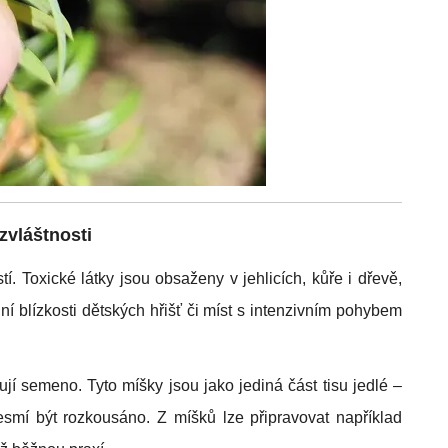
 zvláštnosti
. Toxické látky jsou obsaženy v jehlicích, kůře i dřevě,
í blízkosti dětských hřišť či míst s intenzivním pohybem
ují semeno. Tyto míšky jsou jako jediná část tisu jedlé –
smí být rozkousáno. Z míšků lze připravovat například