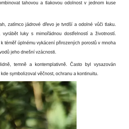
ombinovat tahovou a tlakovou odolnost v jednom kuse
h, zatímco jádrové dřevo je tvrdší a odolné vůči tlaku.
vyrábět luky s mimořádnou dostřelností a životností.
 k téměř úplnému vykácení přirozených porostů v mnoha
ůvodů jeho dnešní vzácnosti.
klidně, temně a kontemplativně. Často byl vysazován
el, kde symbolizoval věčnost, ochranu a kontinuitu.