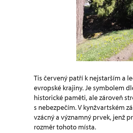
Tis červený patří k nejstarším 
evropské krajiny. Je symbolem dl
historické paměti, ale zároveň st
s nebezpečím. V kynžvartském z
vzácný a významný prvek, jenž pro
rozměr tohoto místa.