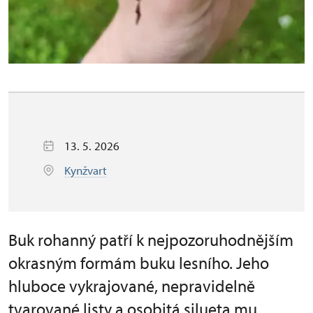
13. 5. 2026
Kynžvart
Buk rohanný patří k nejpozoruhodnějším
okrasným formám buku lesního. Jeho
hluboce vykrajované, nepravidelně
tvarované listy a osobitá silueta mu