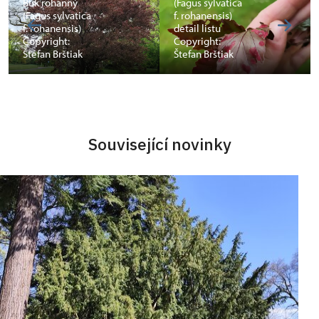
Buk rohanný
(Fagus sylvatica
(Fagus sylvatica
f. rohanensis)
f. rohanensis)
detail listu
Copyright:
Copyright:
Štefan Brštiak
Štefan Brštiak
Související novinky