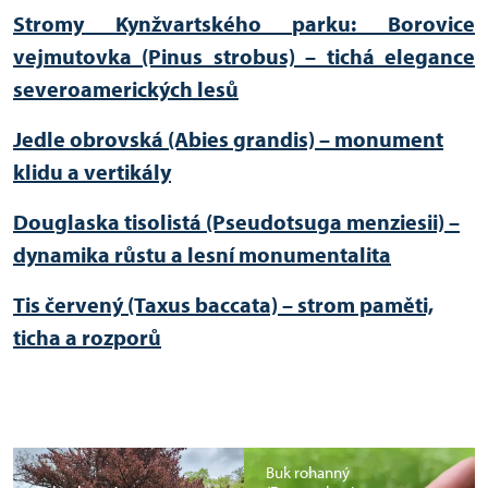
Stromy Kynžvartského parku: Borovice
vejmutovka (Pinus strobus) – tichá elegance
severoamerických lesů
Jedle obrovská (Abies grandis) – monument
klidu a vertikály
Douglaska tisolistá (Pseudotsuga menziesii) –
dynamika růstu a lesní monumentalita
Tis červený (Taxus baccata) – strom paměti,
ticha a rozporů
Buk rohanný