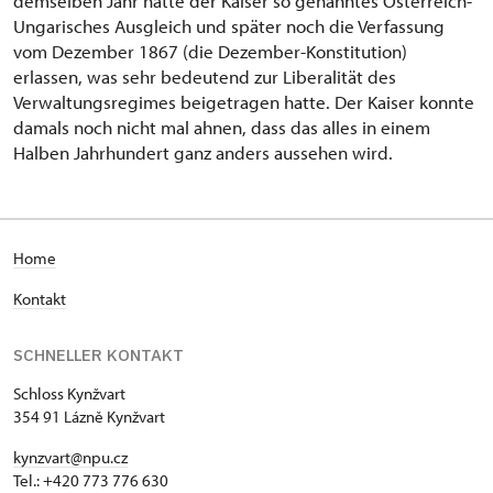
demselben Jahr hatte der Kaiser so genanntes Österreich-
Ungarisches Ausgleich und später noch die Verfassung
vom Dezember 1867 (die Dezember-Konstitution)
erlassen, was sehr bedeutend zur Liberalität des
Verwaltungsregimes beigetragen hatte. Der Kaiser konnte
damals noch nicht mal ahnen, dass das alles in einem
Halben Jahrhundert ganz anders aussehen wird.
H
ome
Kontakt
SCHNELLER KONTAKT
Schloss Kynžvart
354 91 Lázně Kynžvart
kynzvart@npu.cz
Tel.: +420 773 776 630