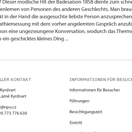
 Dieser modische Hit der Badesaison 1858 diente zum schn
nenlernen von Personen des anderen Geschlechts. Man brau
t in der Hand die ausgesuchte liebste Person anzuspreche
thiemessung mit dem vorher angelernten Gespräch anzufa
 schon eine ungezwungene Konversation, wodurch das Therm
 ein geschicktes kleines Ding ...
LLER KONTAKT
INFORMATIONEN FÜR BESUC
 Kynžvart
Informationen für Besucher
Lázně Kynžvart
Führungen
t@npu.cz
Besichtigungszeit
420 773 776 630
Eintritt