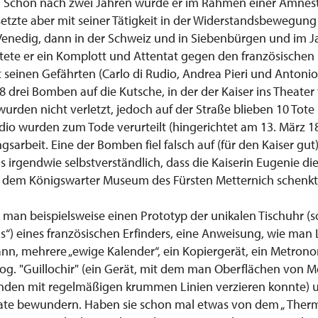
t. Schon nach zwei Jahren wurde er im Rahmen einer Amnest
r setzte aber mit seiner Tätigkeit in der Widerstandsbewegung 
enedig, dann in der Schweiz und in Siebenbürgen und im Ja
tete er ein Komplott und Attentat gegen den französischen K
seinen Gefährten (Carlo di Rudio, Andrea Pieri und Antoni
 drei Bomben auf die Kutsche, in der der Kaiser ins Theater 
urden nicht verletzt, jedoch auf der Straße blieben 10 Tote 
Rudio wurden zum Tode verurteilt (hingerichtet am 13. März 
arbeit. Eine der Bomben fiel falsch auf (für den Kaiser gut
s irgendwie selbstverständlich, dass die Kaiserin Eugenie die
 dem Königswarter Museum des Fürsten Metternich schenkt
 man beispielsweise einen Prototyp der unikalen Tischuhr (
s“) eines französischen Erfinders, eine Anweisung, wie man 
nn, mehrere „ewige Kalender“, ein Kopiergerät, ein Metrono
og. "Guillochir" (ein Gerät, mit dem man Oberflächen von Me
nden mit regelmäßigen krummen Linien verzieren konnte) u
nate bewundern. Haben sie schon mal etwas von dem „ Ther