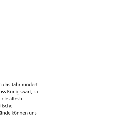
h das Jahrhundert
oss Königswart, so
die älteste
fische
tände können uns