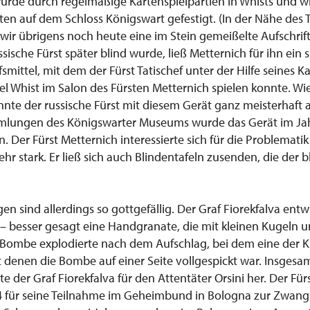
 wurde durch regelmäßige Kartenspielpartien in Whists und 
ten auf dem Schloss Königswart gefestigt. (In der Nähe des 
 wir übrigens noch heute eine im Stein gemeißelte Aufschrif
ssische Fürst später blind wurde, ließ Metternich für ihn ein s
lfsmittel, mit dem der Fürst Tatischef unter der Hilfe seines
el Whist im Salon des Fürsten Metternich spielen konnte. Wi
te der russische Fürst mit diesem Gerät ganz meisterhaft al
ammlungen des Königswarter Museums wurde das Gerät im Ja
Der Fürst Metternich interessierte sich für die Problematik
sehr stark. Er ließ sich auch Blindentafeln zusenden, die der b
gen sind allerdings so gottgefällig. Der Graf Fiorekfalva entw
besser gesagt eine Handgranate, die mit kleinen Kugeln u
ie Bombe explodierte nach dem Aufschlag, bei dem eine der K
t denen die Bombe auf einer Seite vollgespickt war. Insgesa
e der Graf Fiorekfalva für den Attentäter Orsini her. Der Fürs
 für seine Teilnahme im Geheimbund in Bologna zur Zwangs