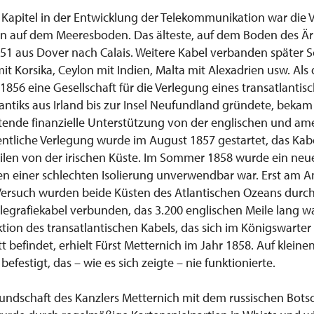
s Kapitel in der Entwicklung der Telekommunikation war die
ln auf dem Meeresboden. Das älteste, auf dem Boden des Ä
1851 aus Dover nach Calais. Weitere Kabel verbanden später
it Korsika, Ceylon mit Indien, Malta mit Alexadrien usw. Als
 1856 eine Gesellschaft für die Verlegung eines transatlantis
ntiks aus Irland bis zur Insel Neufundland gründete, bekam 
tende finanzielle Unterstützung von der englischen und am
ntliche Verlegung wurde im August 1857 gestartet, das Kabel
len von der irischen Küste. Im Sommer 1858 wurde ein neue
en einer schlechten Isolierung unverwendbar war. Erst am A
Versuch wurden beide Küsten des Atlantischen Ozeans durch
legrafiekabel verbunden, das 3.200 englischen Meile lang wa
tion des transatlantischen Kabels, das sich im Königswarter
t befindet, erhielt Fürst Metternich im Jahr 1858. Auf kleinen
 befestigt, das – wie es sich zeigte – nie funktionierte.
eundschaft des Kanzlers Metternich mit dem russischen Bots