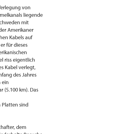
 Verlegung von
rmelkanals liegende
 Schweden mit
 der Amerikaner
chen Kabels auf
er für dieses
erikanischen
 riss eigentlich
s Kabel verlegt,
nfang des Jahres
 ein
r (5.100 km). Das
 Platten sind
chafter, dem