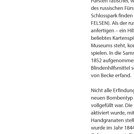
Fürsten Tatischef,
des russischen Fürs
Schlosspark finden
FELSEN). Als der ru
anfertigen – ein Hi
beliebtes Kartenspi
Museums steht, konn
spielen. In die S
1852 aufgenommen. 
Blindenhilfsmittel 
von Becke erfand.
Nicht alle Erfindun
neuen Bombentyp – 
vollgefüllt war. D
aktiviert wurde, mi
Handgranaten stellt
wurde im Jahr 1844