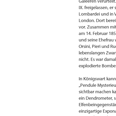
Galeeren verurteil
IX. freigelassen, e
Lombardei und in V
London. Dort berei
vor. Zusammen mit 
am 14. Februar 1858
und seine Ehefrau w
Orsini, Pieri und 
lebenslangen Zwangs
nicht. Es war damal
explodierte Bombe
In Königswart kann
„Pendule Mysterieu
sichtbar machen ka
ein Dendrometer, s
Elfenbeingegenstä
einzigartige Expo