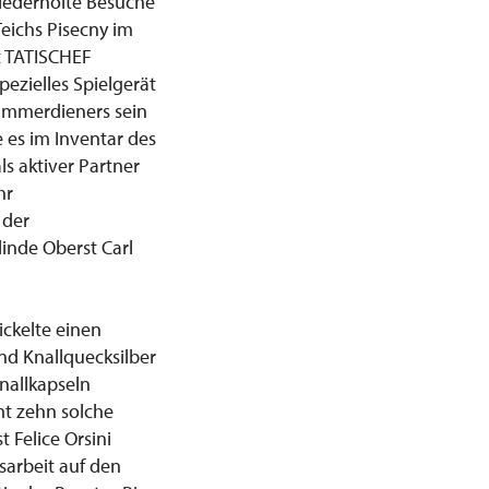
wiederholte Besuche
Teichs Pisecny im
t TATISCHEF
pezielles Spielgerät
 Kammerdieners sein
e es im Inventar des
s aktiver Partner
hr
 der
linde Oberst Carl
ickelte einen
nd Knallquecksilber
nallkapseln
mt zehn solche
t Felice Orsini
arbeit auf den