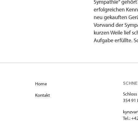
Sympathie“ gehört?
erfolgreichen Ken
neu gekauften Gerä
Vorwand der Sympa
kurzen Weile lief
Aufgabe erfüllte. So
SCHNE
H
ome
Schloss
Kontakt
354 91 
kynzvar
Tel.: +