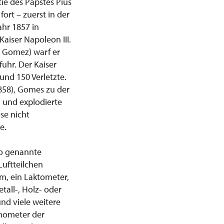
ie des Papstes Pius
fort – zuerst in der
hr 1857 in
aiser Napoleon III.
o Gomez) warf er
fuhr. Der Kaiser
und 150 Verletzte.
1858), Gomes zu der
) und explodierte
se nicht
e.
so genannte
Luftteilchen
m, ein Laktometer,
tall-, Holz- oder
nd viele weitere
mometer der