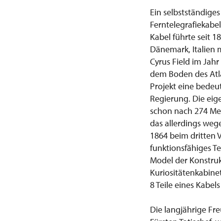
Ein selbstständige
Ferntelegrafiekabe
Kabel führte seit 
Dänemark, Italien m
Cyrus Field im Jahr
dem Boden des Atla
Projekt eine bedeu
Regierung. Die eige
schon nach 274 Mei
das allerdings weg
1864 beim dritten 
funktionsfähiges Te
Model der Konstruk
Kuriositätenkabinet
8 Teile eines Kabels
Die langjährige Fr