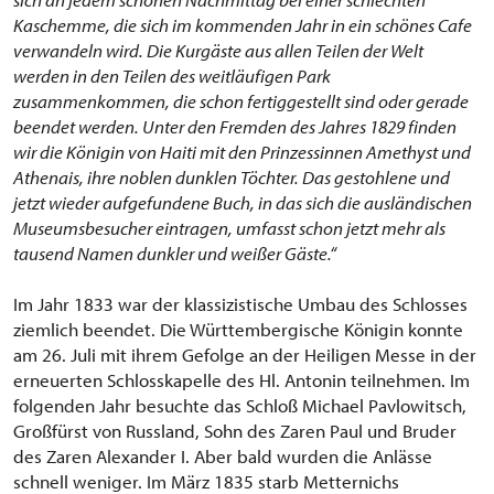
Kaschemme, die sich im kommenden Jahr in ein schönes Cafe
verwandeln wird. Die Kurgäste aus allen Teilen der Welt
werden in den Teilen des weitläufigen Park
zusammenkommen, die schon fertiggestellt sind oder gerade
beendet werden. Unter den Fremden des Jahres 1829 finden
wir die Königin von Haiti mit den Prinzessinnen Amethyst und
Athenais, ihre noblen dunklen Töchter. Das gestohlene und
jetzt wieder aufgefundene Buch, in das sich die ausländischen
Museumsbesucher eintragen, umfasst schon jetzt mehr als
tausend Namen dunkler und weißer Gäste.“
Im Jahr 1833 war der klassizistische Umbau des Schlosses
ziemlich beendet. Die Württembergische Königin konnte
am 26. Juli mit ihrem Gefolge an der Heiligen Messe in der
erneuerten Schlosskapelle des Hl. Antonin teilnehmen. Im
folgenden Jahr besuchte das Schloß Michael Pavlowitsch,
Großfürst von Russland, Sohn des Zaren Paul und Bruder
des Zaren Alexander I. Aber bald wurden die Anlässe
schnell weniger. Im März 1835 starb Metternichs