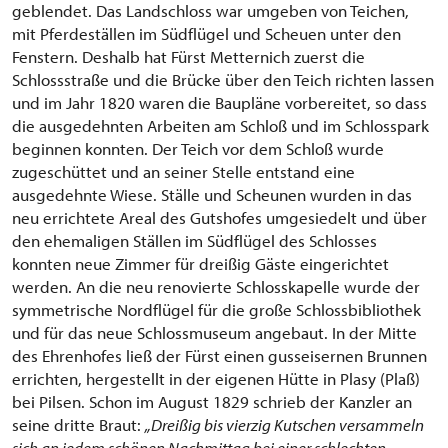
geblendet. Das Landschloss war umgeben von Teichen,
mit Pferdeställen im Südflügel und Scheuen unter den
Fenstern. Deshalb hat Fürst Metternich zuerst die
Schlossstraße und die Brücke über den Teich richten lassen
und im Jahr 1820 waren die Baupläne vorbereitet, so dass
die ausgedehnten Arbeiten am Schloß und im Schlosspark
beginnen konnten. Der Teich vor dem Schloß wurde
zugeschüttet und an seiner Stelle entstand eine
ausgedehnte Wiese. Ställe und Scheunen wurden in das
neu errichtete Areal des Gutshofes umgesiedelt und über
den ehemaligen Ställen im Südflügel des Schlosses
konnten neue Zimmer für dreißig Gäste eingerichtet
werden. An die neu renovierte Schlosskapelle wurde der
symmetrische Nordflügel für die große Schlossbibliothek
und für das neue Schlossmuseum angebaut. In der Mitte
des Ehrenhofes ließ der Fürst einen gusseisernen Brunnen
errichten, hergestellt in der eigenen Hütte in Plasy (Plaß)
bei Pilsen. Schon im August 1829 schrieb der Kanzler an
seine dritte Braut:
„Dreißig bis vierzig Kutschen versammeln
sich an jedem schönen Nachmittag bei einer schlechten