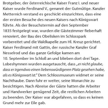
Brotgeber, der österreichische Kaiser Franz I. und neuer
Kaiser wurde Ferdinand V., genannt der Gutmütige. Kanzler
Metternich verstand es geschickt einzurichten, dass eine
der ersten Besuche des neuen Kaisers nach Königswart
führte. Als der Besuchstermin auf den September
1835 festgelegt war, wurden die Gästezimmer fieberhaft
renoviert, der Bau des Obelisken im Schlosspark
vorbereitet und die Waldkapelle zum Hl. Kreuz gerichtet.
Kaiser Ferdinand mit Gattin, der russische Kanzler Graf
Nesselrod und das ganze Gefolge kamen am
10. September im Schloß an und blieben dort drei Tage.
Lobeshymnen wurden ausgetauscht, dass
„er nicht glaube,
dass er irgendwo einen liebenswürdigeren Platz gesehen habe,
als es Königswart ist.“
Dem Schlossmuseum widmet er seine
Nachthaube. Dann fuhr er weiter, seine Monarchie zu
besichtigen. Nach Abreise der Gäste hatten die Arbeiter
und Handwerker genügend Zeit, die restlichen Arbeiten
zu beenden. Der Kaiser war abgefahren, so dass es keinen
Grund mehr zur Eile gab.