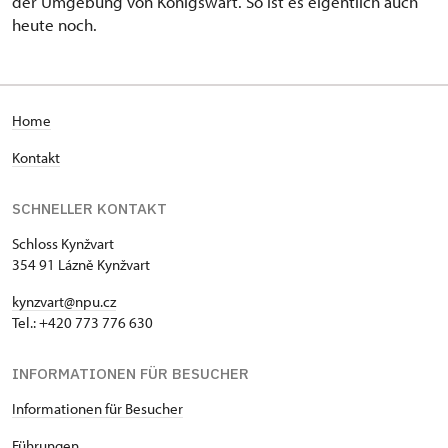
der Umgebung von Königswart. So ist es eigentlich auch
heute noch.
H
ome
Kontakt
SCHNELLER KONTAKT
Schloss Kynžvart
354 91 Lázně Kynžvart
kynzvart@npu.cz
Tel.: +420 773 776 630
INFORMATIONEN FÜR BESUCHER
Informationen für Besucher
Führungen